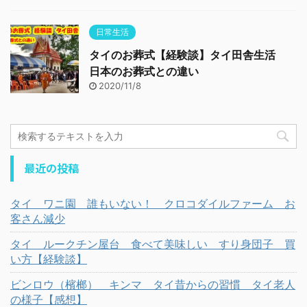
日常生活
タイのお葬式【経験談】タイ田舎生活
日本のお葬式との違い
2020/11/8
最近の投稿
タイ ワニ園 誰もいない！ クロコダイルファーム お
客さん減少
タイ ルークチン屋台 食べて美味しい すり身団子 買
い方【経験談】
ビンロウ（檳榔） キンマ タイ昔からの習慣 タイ老人
の様子【感想】