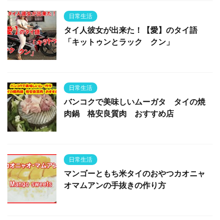
日常生活
タイ人彼女が出来た！【愛】のタイ語
「キットゥンとラック クン」
日常生活
バンコクで美味しいムーガタ タイの焼
肉鍋 格安良質肉 おすすめ店
日常生活
マンゴーともち米タイのおやつカオニャ
オマムアンの手抜きの作り方