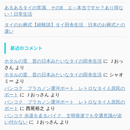
あるあるタイの常識 その8 エ～本当ですか？あり得な
い！日常生活
タイのお葬式【経験談】タイ田舎生活 日本のお葬式との
違い
最近のコメント
ホタルの里 昔の日本みたいなタイの田舎生活
に
Ｊおっ
さん
より
ホタルの里 昔の日本みたいなタイの田舎生活
に
シャオ
ミー
より
バンコク プラカノン運河ボート レトロなタイ人庶民の
ボート
に
Ｊおっさん
より
バンコク プラカノン運河ボート レトロなタイ人庶民の
ボート
に
西尾裕之
より
バンコク 歩道を走るバイク、文明発達でも交通意識が追
い付かない
に
Ｊおっさん
より