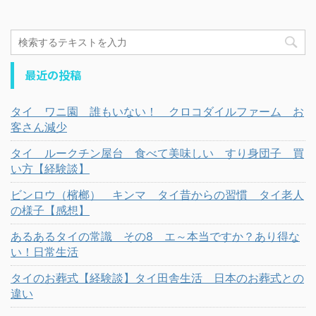
最近の投稿
タイ ワニ園 誰もいない！ クロコダイルファーム お
客さん減少
タイ ルークチン屋台 食べて美味しい すり身団子 買
い方【経験談】
ビンロウ（檳榔） キンマ タイ昔からの習慣 タイ老人
の様子【感想】
あるあるタイの常識 その8 エ～本当ですか？あり得な
い！日常生活
タイのお葬式【経験談】タイ田舎生活 日本のお葬式との
違い