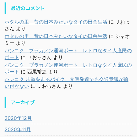
最近のコメント
ホタルの里 昔の日本みたいなタイの田舎生活
に
Ｊおっ
さん
より
ホタルの里 昔の日本みたいなタイの田舎生活
に
シャオ
ミー
より
バンコク プラカノン運河ボート レトロなタイ人庶民の
ボート
に
Ｊおっさん
より
バンコク プラカノン運河ボート レトロなタイ人庶民の
ボート
に
西尾裕之
より
バンコク 歩道を走るバイク、文明発達でも交通意識が追
い付かない
に
Ｊおっさん
より
アーカイブ
2020年12月
2020年11月