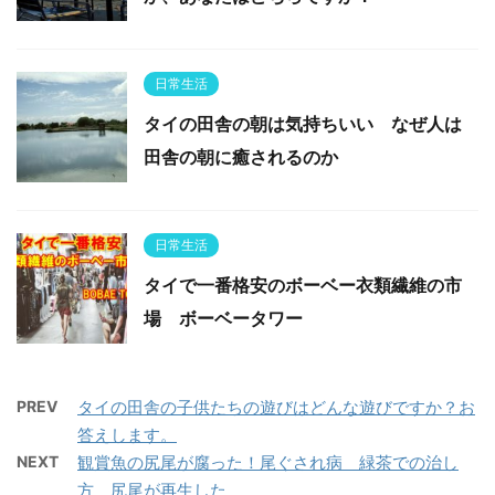
日常生活
タイの田舎の朝は気持ちいい なぜ人は
田舎の朝に癒されるのか
日常生活
タイで一番格安のボーベー衣類繊維の市
場 ボーベータワー
PREV
タイの田舎の子供たちの遊びはどんな遊びですか？お
答えします。
NEXT
観賞魚の尻尾が腐った！尾ぐされ病 緑茶での治し
方 尻尾が再生した