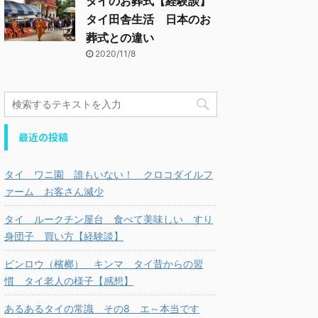
タイのお葬式【経験談】
タイ田舎生活 日本のお
葬式との違い
2020/11/8
最近の投稿
タイ ワニ園 誰もいない！ クロコダイルフ
ァーム お客さん減少
タイ ルークチン屋台 食べて美味しい すり
身団子 買い方【経験談】
ビンロウ（檳榔） キンマ タイ昔からの習
慣 タイ老人の様子【感想】
あるあるタイの常識 その8 エ～本当です