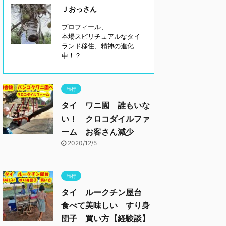
Ｊおっさん
プロフィール、
本場スピリチュアルなタイ
ランド移住、精神の進化
中！？
旅行
タイ ワニ園 誰もいな
い！ クロコダイルファ
ーム お客さん減少
2020/12/5
旅行
タイ ルークチン屋台
食べて美味しい すり身
団子 買い方【経験談】