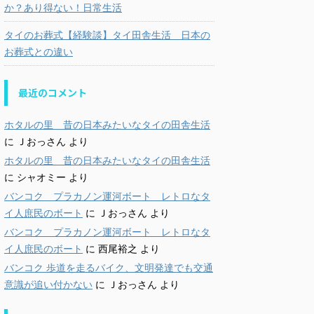
か？あり得ない！日常生活
タイのお葬式【経験談】タイ田舎生活 日本の
お葬式との違い
最近のコメント
ホタルの里 昔の日本みたいなタイの田舎生活
に
Ｊおっさん
より
ホタルの里 昔の日本みたいなタイの田舎生活
に
シャオミー
より
バンコク プラカノン運河ボート レトロなタ
イ人庶民のボート
に
Ｊおっさん
より
バンコク プラカノン運河ボート レトロなタ
イ人庶民のボート
に
西尾裕之
より
バンコク 歩道を走るバイク、文明発達でも交通
意識が追い付かない
に
Ｊおっさん
より