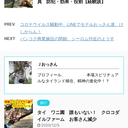
員 防犯・効果・役割【経験談】
PREV
コロナウイルス騒動中、LINEでモテルおっさん達、け
しからん！
NEXT
バンコク商業施設の閉鎖、シーロム付近のようす
Ｊおっさん
プロフィール、 本場スピリチュア
ルなタイランド移住、精神の進化中！？
旅行
タイ ワニ園 誰もいない！ クロコダ
イルファーム お客さん減少
2020/12/5