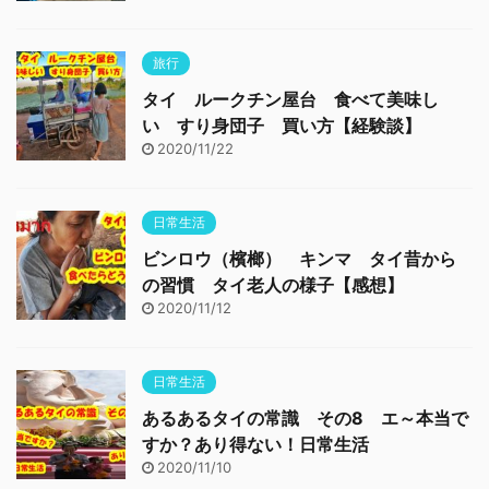
旅行
タイ ルークチン屋台 食べて美味し
い すり身団子 買い方【経験談】
2020/11/22
日常生活
ビンロウ（檳榔） キンマ タイ昔から
の習慣 タイ老人の様子【感想】
2020/11/12
日常生活
あるあるタイの常識 その8 エ～本当で
すか？あり得ない！日常生活
2020/11/10