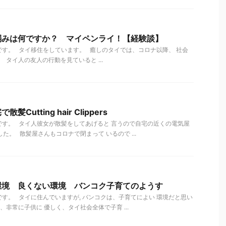
弱みは何ですか？ マイペンライ！【経験談】
す。 タイ移住をしています。 癒しのタイでは、コロナ以降、 社会
タイ人の友人の行動を見ていると ...
utting hair Clippers
す。 タイ人彼女が散髪をしてあげると 言うので自宅の近くの電気屋
た。 散髪屋さんもコロナで閉まって いるので ...
環境 良くない環境 バンコク子育てのようす
す。 タイに住んでいますが, バンコクは、子育てによい 環境だと思い
非常に子供に 優しく、タイ社会全体で子育 ...