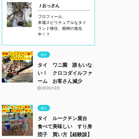
Ｊおっさん
プロフィール、
本場スピリチュアルなタイ
ランド移住、精神の進化
中！？
旅行
タイ ワニ園 誰もいな
い！ クロコダイルファ
ーム お客さん減少
2020/12/5
旅行
タイ ルークチン屋台
食べて美味しい すり身
団子 買い方【経験談】