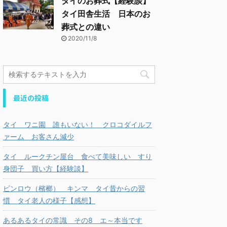
タイのお葬式【経験談】
タイ田舎生活 日本のお
葬式との違い
2020/11/8
最近の投稿
タイ ワニ園 誰もいない！ クロコダイルフ
ァーム お客さん減少
タイ ルークチン屋台 食べて美味しい すり
身団子 買い方【経験談】
ビンロウ（檳榔） キンマ タイ昔からの習
慣 タイ老人の様子【感想】
あるあるタイの常識 その8 エ～本当です