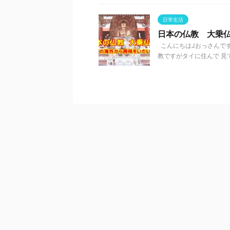
日常生活
日本の仏教 大乗
こんにちはJおっさんで
教ですがタイに住んで 見て