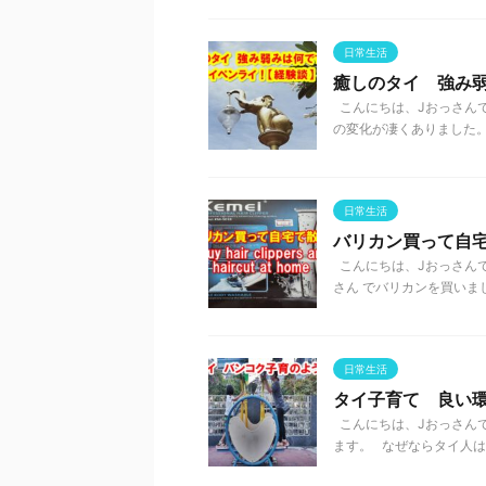
日常生活
癒しのタイ 強み
こんにちは、Jおっさんで
の変化が凄くありました。 
日常生活
バリカン買って自宅で散髪C
こんにちは、Jおっさんで
さん でバリカンを買いまし
日常生活
タイ子育て 良い
こんにちは、Jおっさんで
ます。 なぜならタイ人は、