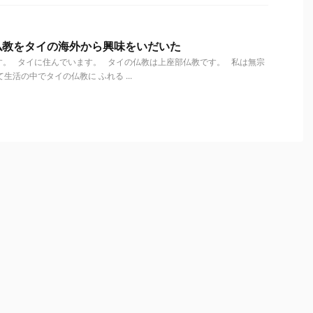
仏教をタイの海外から興味をいだいた
す。 タイに住んでいます。 タイの仏教は上座部仏教です。 私は無宗
生活の中でタイの仏教に ふれる ...