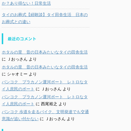
か？あり得ない！日常生活
タイのお葬式【経験談】タイ田舎生活 日本の
お葬式との違い
最近のコメント
ホタルの里 昔の日本みたいなタイの田舎生活
に
Ｊおっさん
より
ホタルの里 昔の日本みたいなタイの田舎生活
に
シャオミー
より
バンコク プラカノン運河ボート レトロなタ
イ人庶民のボート
に
Ｊおっさん
より
バンコク プラカノン運河ボート レトロなタ
イ人庶民のボート
に
西尾裕之
より
バンコク 歩道を走るバイク、文明発達でも交通
意識が追い付かない
に
Ｊおっさん
より