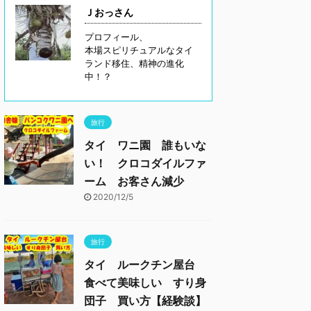
Ｊおっさん
プロフィール、
本場スピリチュアルなタイ
ランド移住、精神の進化
中！？
旅行
タイ ワニ園 誰もいな
い！ クロコダイルファ
ーム お客さん減少
2020/12/5
旅行
タイ ルークチン屋台
食べて美味しい すり身
団子 買い方【経験談】