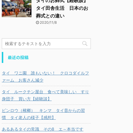
タイのお葬式【経験談】
タイ田舎生活 日本のお
葬式との違い
2020/11/8
最近の投稿
タイ ワニ園 誰もいない！ クロコダイルフ
ァーム お客さん減少
タイ ルークチン屋台 食べて美味しい すり
身団子 買い方【経験談】
ビンロウ（檳榔） キンマ タイ昔からの習
慣 タイ老人の様子【感想】
あるあるタイの常識 その8 エ～本当です