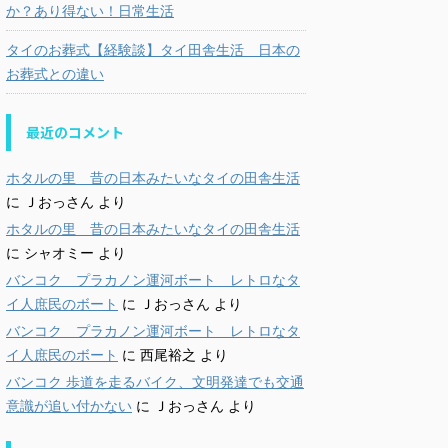
か？あり得ない！日常生活
タイのお葬式【経験談】タイ田舎生活 日本の
お葬式との違い
最近のコメント
ホタルの里 昔の日本みたいなタイの田舎生活
に
Ｊおっさん
より
ホタルの里 昔の日本みたいなタイの田舎生活
に
シャオミー
より
バンコク プラカノン運河ボート レトロなタ
イ人庶民のボート
に
Ｊおっさん
より
バンコク プラカノン運河ボート レトロなタ
イ人庶民のボート
に
西尾裕之
より
バンコク 歩道を走るバイク、文明発達でも交通
意識が追い付かない
に
Ｊおっさん
より