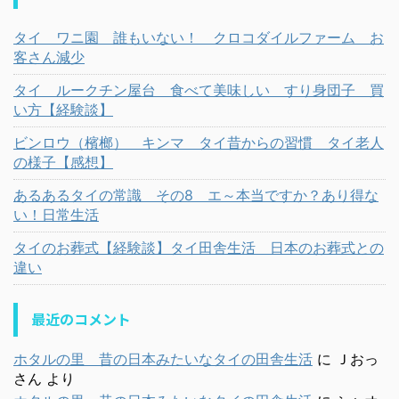
タイ ワニ園 誰もいない！ クロコダイルファーム お
客さん減少
タイ ルークチン屋台 食べて美味しい すり身団子 買
い方【経験談】
ビンロウ（檳榔） キンマ タイ昔からの習慣 タイ老人
の様子【感想】
あるあるタイの常識 その8 エ～本当ですか？あり得な
い！日常生活
タイのお葬式【経験談】タイ田舎生活 日本のお葬式との
違い
最近のコメント
ホタルの里 昔の日本みたいなタイの田舎生活
に
Ｊおっ
さん
より