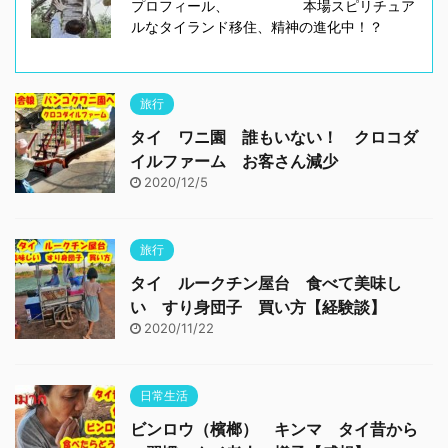
プロフィール、 本場スピリチュア
ルなタイランド移住、精神の進化中！？
旅行
タイ ワニ園 誰もいない！ クロコダ
イルファーム お客さん減少
2020/12/5
旅行
タイ ルークチン屋台 食べて美味し
い すり身団子 買い方【経験談】
2020/11/22
日常生活
ビンロウ（檳榔） キンマ タイ昔から