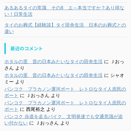
あるあるタイの常識 その8 エ～本当ですか？あり得な
い！日常生活
タイのお葬式【経験談】タイ田舎生活 日本のお葬式との
違い
最近のコメント
ホタルの里 昔の日本みたいなタイの田舎生活
に
Ｊおっ
さん
より
ホタルの里 昔の日本みたいなタイの田舎生活
に
シャオ
ミー
より
バンコク プラカノン運河ボート レトロなタイ人庶民の
ボート
に
Ｊおっさん
より
バンコク プラカノン運河ボート レトロなタイ人庶民の
ボート
に
西尾裕之
より
バンコク 歩道を走るバイク、文明発達でも交通意識が追
い付かない
に
Ｊおっさん
より