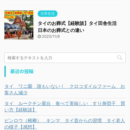
日常生活
タイのお葬式【経験談】タイ田舎生活
日本のお葬式との違い
2020/11/8
最近の投稿
タイ ワニ園 誰もいない！ クロコダイルファーム お
客さん減少
タイ ルークチン屋台 食べて美味しい すり身団子 買
い方【経験談】
ビンロウ（檳榔） キンマ タイ昔からの習慣 タイ老人
の様子【感想】