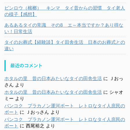
ビンロウ（檳榔） キンマ タイ昔からの習慣 タイ老人
の様子【感想】
あるあるタイの常識 その8 エ～本当ですか？あり得な
い！日常生活
タイのお葬式【経験談】タイ田舎生活 日本のお葬式との
違い
最近のコメント
ホタルの里 昔の日本みたいなタイの田舎生活
に
Ｊおっ
さん
より
ホタルの里 昔の日本みたいなタイの田舎生活
に
シャオ
ミー
より
バンコク プラカノン運河ボート レトロなタイ人庶民の
ボート
に
Ｊおっさん
より
バンコク プラカノン運河ボート レトロなタイ人庶民の
ボート
に
西尾裕之
より