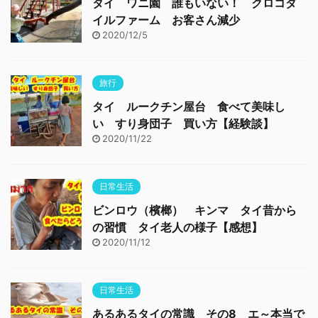
タイ ワニ園 誰もいない！ クロコダ
イルファーム お客さん減少
2020/12/5
旅行
タイ ルークチン屋台 食べて美味し
い すり身団子 買い方【経験談】
2020/11/22
日常生活
ビンロウ（檳榔） キンマ タイ昔から
の習慣 タイ老人の様子【感想】
2020/11/12
日常生活
あるあるタイの常識 その8 エ～本当で