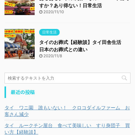
すか？あり得ない！日常生活
2020/11/10
日常生活
タイのお葬式【経験談】タイ田舎生活
日本のお葬式との違い
2020/11/8
最近の投稿
タイ ワニ園 誰もいない！ クロコダイルファーム お
客さん減少
タイ ルークチン屋台 食べて美味しい すり身団子 買
い方【経験談】