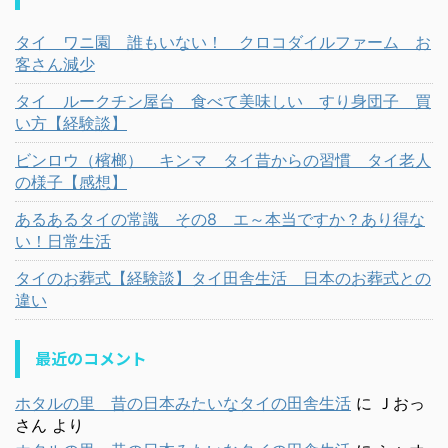
タイ ワニ園 誰もいない！ クロコダイルファーム お
客さん減少
タイ ルークチン屋台 食べて美味しい すり身団子 買
い方【経験談】
ビンロウ（檳榔） キンマ タイ昔からの習慣 タイ老人
の様子【感想】
あるあるタイの常識 その8 エ～本当ですか？あり得な
い！日常生活
タイのお葬式【経験談】タイ田舎生活 日本のお葬式との
違い
最近のコメント
ホタルの里 昔の日本みたいなタイの田舎生活
に
Ｊおっ
さん
より