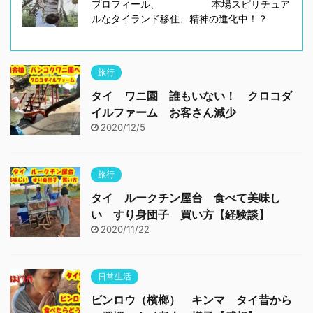
プロフィール、 本場スピリチュア
ルなタイランド移住、精神の進化中！？
旅行
タイ ワニ園 誰もいない！ クロコダ
イルファーム お客さん減少
2020/12/5
旅行
タイ ルークチン屋台 食べて美味し
い すり身団子 買い方【経験談】
2020/11/22
日常生活
ビンロウ（檳榔） キンマ タイ昔から