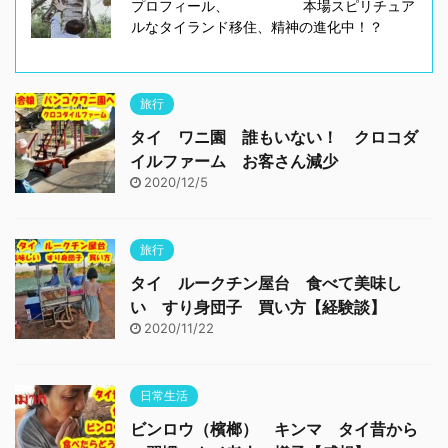
プロフィール、 本場スピリチュア
ルなタイランド移住、精神の進化中！？
旅行
タイ ワニ園 誰もいない！ クロコダ
イルファーム お客さん減少
2020/12/5
旅行
タイ ルークチン屋台 食べて美味し
い すり身団子 買い方【経験談】
2020/11/22
日常生活
ビンロウ（檳榔） キンマ タイ昔から