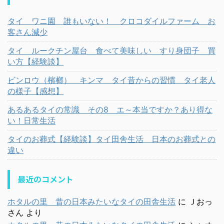
タイ ワニ園 誰もいない！ クロコダイルファーム お
客さん減少
タイ ルークチン屋台 食べて美味しい すり身団子 買
い方【経験談】
ビンロウ（檳榔） キンマ タイ昔からの習慣 タイ老人
の様子【感想】
あるあるタイの常識 その8 エ～本当ですか？あり得な
い！日常生活
タイのお葬式【経験談】タイ田舎生活 日本のお葬式との
違い
最近のコメント
ホタルの里 昔の日本みたいなタイの田舎生活
に
Ｊおっ
さん
より