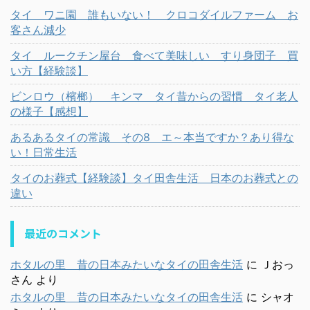
タイ ワニ園 誰もいない！ クロコダイルファーム お
客さん減少
タイ ルークチン屋台 食べて美味しい すり身団子 買
い方【経験談】
ビンロウ（檳榔） キンマ タイ昔からの習慣 タイ老人
の様子【感想】
あるあるタイの常識 その8 エ～本当ですか？あり得な
い！日常生活
タイのお葬式【経験談】タイ田舎生活 日本のお葬式との
違い
最近のコメント
ホタルの里 昔の日本みたいなタイの田舎生活
に
Ｊおっ
さん
より
ホタルの里 昔の日本みたいなタイの田舎生活
に
シャオ