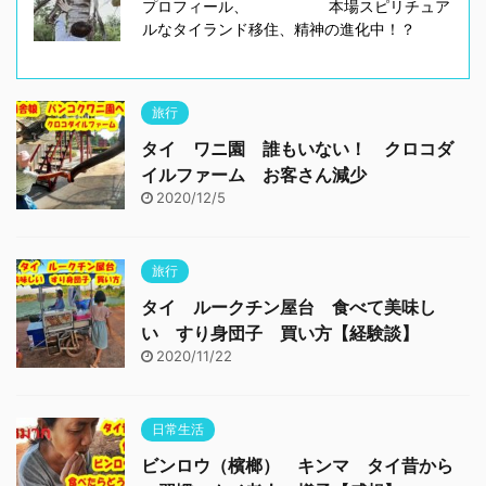
プロフィール、 本場スピリチュア
ルなタイランド移住、精神の進化中！？
旅行
タイ ワニ園 誰もいない！ クロコダ
イルファーム お客さん減少
2020/12/5
旅行
タイ ルークチン屋台 食べて美味し
い すり身団子 買い方【経験談】
2020/11/22
日常生活
ビンロウ（檳榔） キンマ タイ昔から