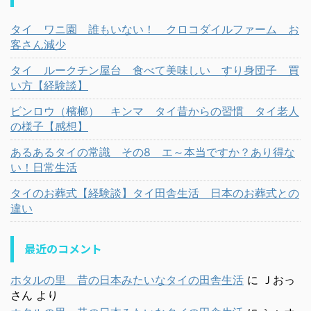
タイ ワニ園 誰もいない！ クロコダイルファーム お
客さん減少
タイ ルークチン屋台 食べて美味しい すり身団子 買
い方【経験談】
ビンロウ（檳榔） キンマ タイ昔からの習慣 タイ老人
の様子【感想】
あるあるタイの常識 その8 エ～本当ですか？あり得な
い！日常生活
タイのお葬式【経験談】タイ田舎生活 日本のお葬式との
違い
最近のコメント
ホタルの里 昔の日本みたいなタイの田舎生活
に
Ｊおっ
さん
より