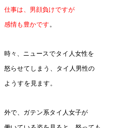
仕事は、男顔負けですが
感情も豊かです
。
時々、ニュースでタイ人女性を
怒らせてしまう、タイ人男性の
ようすを見ます。
外で、ガテン系タイ人女子が
働いている姿を見ると、怒っても