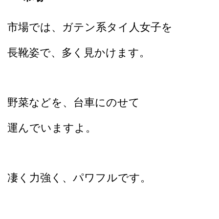
市場では、ガテン系タイ人女子を
長靴姿で、多く見かけます。
野菜などを、台車にのせて
運んでいますよ。
凄く力強く、パワフルです。