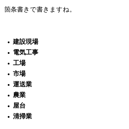
箇条書きで書きますね。
建設現場
電気工事
工場
市場
運送業
農業
屋台
清掃業