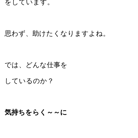
をしています。
思わず、助けたくなりますよね。
では、どんな仕事を
しているのか？
気持ちをらく～～に