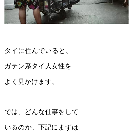
タイに住んでいると、
ガテン系タイ人女性を
よく見かけます。
では、どんな仕事をして
いるのか、下記にまずは