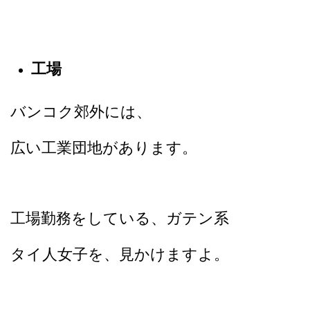
工場
バンコク郊外には、
広い工業団地があります。
工場勤務をしている、ガテン系
タイ人女子を、見かけますよ。