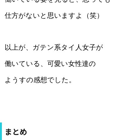
仕方がないと思いますよ（笑）
以上が、ガテン系タイ人女子が
働いている、可愛い女性達の
ようすの感想でした。
まとめ