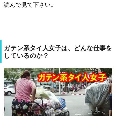
読んで見て下さい。
ガテン系タイ人女子は、どんな仕事を
しているのか？