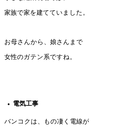
家族で家を建てていました。
お母さんから、娘さんまで
女性のガテン系ですね。
電気工事
バンコクは、もの凄く電線が