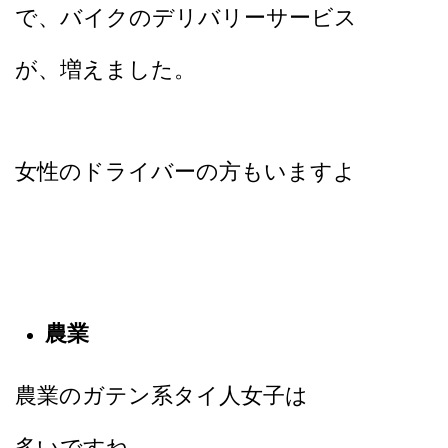
で、バイクのデリバリーサービス
が、増えました。
女性のドライバーの方もいますよ
農業
農業のガテン系タイ人女子は
多いですね。