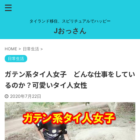
タイランド移住、スピリチュアルでハッピー
Jおっさん
HOME
>
日常生活
>
日常生活
ガテン系タイ人女子 どんな仕事をしてい
るのか？可愛いタイ人女性
2020年7月22日