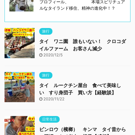
プロフィール、 本場スピリチュア
ルなタイランド移住、精神の進化中！？
旅行
タイ ワニ園 誰もいない！ クロコダ
イルファーム お客さん減少
2020/12/5
旅行
タイ ルークチン屋台 食べて美味し
い すり身団子 買い方【経験談】
2020/11/22
日常生活
ビンロウ（檳榔） キンマ タイ昔から