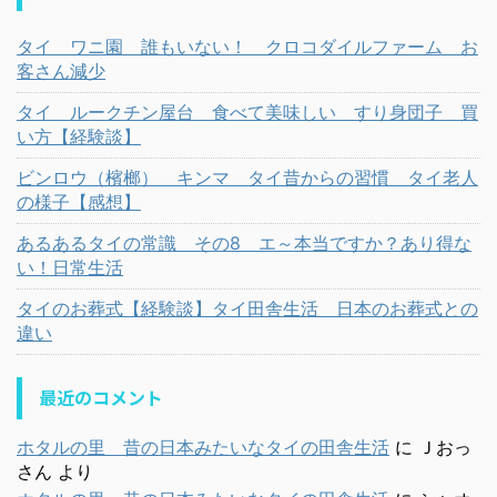
タイ ワニ園 誰もいない！ クロコダイルファーム お
客さん減少
タイ ルークチン屋台 食べて美味しい すり身団子 買
い方【経験談】
ビンロウ（檳榔） キンマ タイ昔からの習慣 タイ老人
の様子【感想】
あるあるタイの常識 その8 エ～本当ですか？あり得な
い！日常生活
タイのお葬式【経験談】タイ田舎生活 日本のお葬式との
違い
最近のコメント
ホタルの里 昔の日本みたいなタイの田舎生活
に
Ｊおっ
さん
より