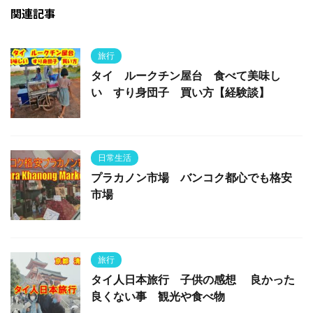
関連記事
旅行
タイ ルークチン屋台 食べて美味し
い すり身団子 買い方【経験談】
日常生活
プラカノン市場 バンコク都心でも格安
市場
旅行
タイ人日本旅行 子供の感想 良かった
良くない事 観光や食べ物