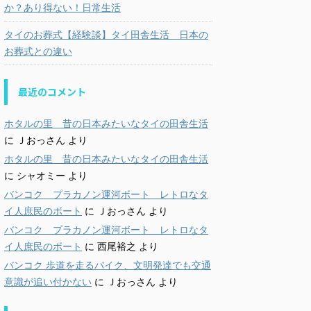
か？あり得ない！日常生活
タイのお葬式【経験談】タイ田舎生活 日本の
お葬式との違い
最近のコメント
ホタルの里 昔の日本みたいなタイの田舎生活
に
Ｊおっさん
より
ホタルの里 昔の日本みたいなタイの田舎生活
に
シャオミー
より
バンコク プラカノン運河ボート レトロなタ
イ人庶民のボート
に
Ｊおっさん
より
バンコク プラカノン運河ボート レトロなタ
イ人庶民のボート
に
西尾裕之
より
バンコク 歩道を走るバイク、文明発達でも交通
意識が追い付かない
に
Ｊおっさん
より