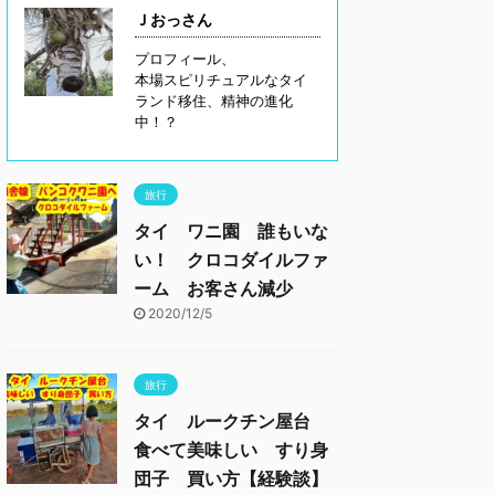
Ｊおっさん
プロフィール、
本場スピリチュアルなタイ
ランド移住、精神の進化
中！？
旅行
タイ ワニ園 誰もいな
い！ クロコダイルファ
ーム お客さん減少
2020/12/5
旅行
タイ ルークチン屋台
食べて美味しい すり身
団子 買い方【経験談】