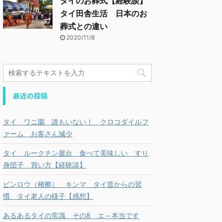
タイのお葬式【経験談】
タイ田舎生活 日本のお
葬式との違い
2020/11/8
最近の投稿
タイ ワニ園 誰もいない！ クロコダイルフ
ァーム お客さん減少
タイ ルークチン屋台 食べて美味しい すり
身団子 買い方【経験談】
ビンロウ（檳榔） キンマ タイ昔からの習
慣 タイ老人の様子【感想】
あるあるタイの常識 その8 エ～本当です