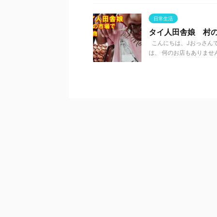
日常生活
タイ人田舎娘 村
こんにちは、Jおっさんで
は、 何のお店もありません