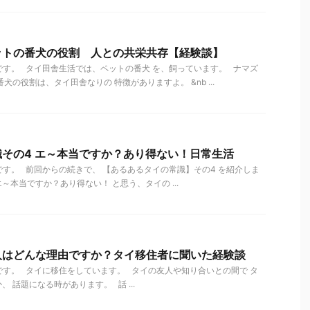
ットの番犬の役割 人との共栄共存【経験談】
す。 タイ田舎生活では、ペットの番犬 を、飼っています。 ナマズ
犬の役割は、タイ田舎なりの 特徴がありますよ。 &nb ...
その4 エ～本当ですか？あり得ない！日常生活
す。 前回からの続きで、 【あるあるタイの常識】その4 を紹介しま
～本当ですか？あり得ない！ と思う、タイの ...
人はどんな理由ですか？タイ移住者に聞いた経験談
す。 タイに移住をしています。 タイの友人や知り合いとの間で タ
 話題になる時があります。 話 ...