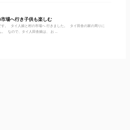
の市場へ行き子供も楽しむ
す。 タイ人娘と村の市場へ 行きました。 タイ田舎の家の周りに
。 なので、タイ人田舎娘は、 お ...