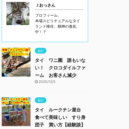
Ｊおっさん
プロフィール、
本場スピリチュアルなタイ
ランド移住、精神の進化
中！？
旅行
タイ ワニ園 誰もいな
い！ クロコダイルファ
ーム お客さん減少
2020/12/5
旅行
タイ ルークチン屋台
食べて美味しい すり身
団子 買い方【経験談】