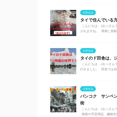
日常生活
タイで住んでいる
こんにちは、Jおっさんで
されますね。 簡単に気軽に
日常生活
タイのド田舎は、
こんにちは、Jおっさんで
行きました。 田舎では自然
日常生活
バンコク サンペ
街
こんにちは、Jおっさんで
雑貨や手芸用品、繊維生地、