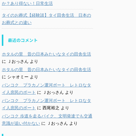
か？あり得ない！日常生活
タイのお葬式【経験談】タイ田舎生活 日本の
お葬式との違い
最近のコメント
ホタルの里 昔の日本みたいなタイの田舎生活
に
Ｊおっさん
より
ホタルの里 昔の日本みたいなタイの田舎生活
に
シャオミー
より
バンコク プラカノン運河ボート レトロなタ
イ人庶民のボート
に
Ｊおっさん
より
バンコク プラカノン運河ボート レトロなタ
イ人庶民のボート
に
西尾裕之
より
バンコク 歩道を走るバイク、文明発達でも交通
意識が追い付かない
に
Ｊおっさん
より