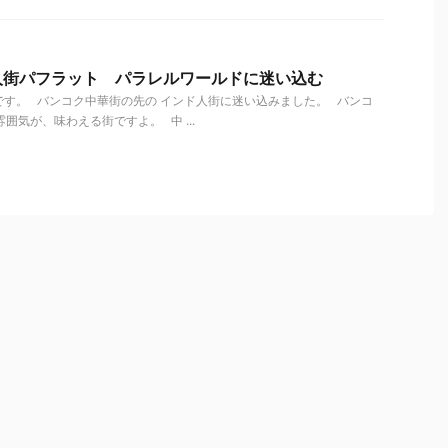
人街パフラット パラレルワールドに迷い込む
す。 バンコク中華街の先の インド人街に迷い込みました。 バンコ
囲気が、味わえる街ですよ。 中 ...