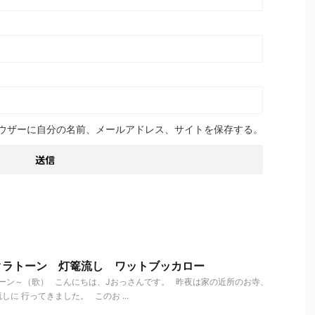
ウザーに自分の名前、メールアドレス、サイトを保存する。
クラトーン 灯篭流し ワットブッカロー
ーン～（歌） こんにちは、Jおっさんです。 昨夜は家の近所のお寺、
に 行ってきました。 このお ...