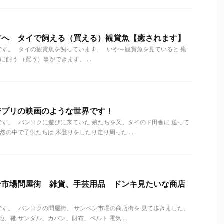
方へ タイで飼える（買える）観賞魚【癒されます】
す。 タイの観賞魚を飼っています。 いや～観賞魚を見ていると 癒
飼う （買う）事ができます。 ...
ジブリの映画のような世界です！
す。 バンコクに遊びに来ていた 娘たちを又、タイのド田舎に 送って
の中で子供たちは 木登りをしたり走り周った ...
ン市場問屋街 雑貨、手芸用品 ドンキ見たいな商店
す。 バンコクの問屋街、 サンペン市場の商店街を 見て歩きました。
靴 サンダル、カバン、財布、ベルト 電気 ...