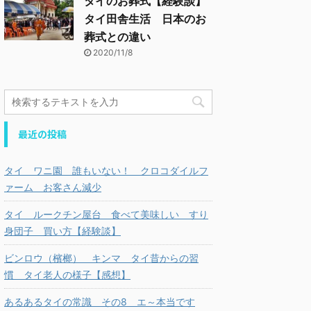
タイのお葬式【経験談】
タイ田舎生活 日本のお
葬式との違い
2020/11/8
最近の投稿
タイ ワニ園 誰もいない！ クロコダイルフ
ァーム お客さん減少
タイ ルークチン屋台 食べて美味しい すり
身団子 買い方【経験談】
ビンロウ（檳榔） キンマ タイ昔からの習
慣 タイ老人の様子【感想】
あるあるタイの常識 その8 エ～本当です