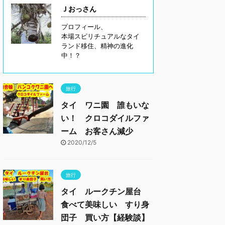
Ｊおっさん
プロフィール、
本場スピリチュアルなタイ
ランド移住、精神の進化
中！？
旅行
タイ ワニ園 誰もいな
い！ クロコダイルファ
ーム お客さん減少
2020/12/5
旅行
タイ ルークチン屋台
食べて美味しい すり身
団子 買い方【経験談】