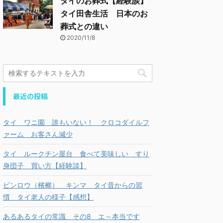
タイのお葬式【経験談】
タイ田舎生活 日本のお
葬式との違い
2020/11/8
最近の投稿
タイ ワニ園 誰もいない！ クロコダイルフ
ァーム お客さん減少
タイ ルークチン屋台 食べて美味しい すり
身団子 買い方【経験談】
ビンロウ（檳榔） キンマ タイ昔からの習
慣 タイ老人の様子【感想】
あるあるタイの常識 その8 エ～本当です