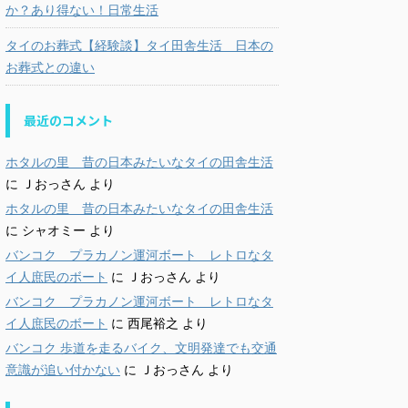
か？あり得ない！日常生活
タイのお葬式【経験談】タイ田舎生活 日本の
お葬式との違い
最近のコメント
ホタルの里 昔の日本みたいなタイの田舎生活
に
Ｊおっさん
より
ホタルの里 昔の日本みたいなタイの田舎生活
に
シャオミー
より
バンコク プラカノン運河ボート レトロなタ
イ人庶民のボート
に
Ｊおっさん
より
バンコク プラカノン運河ボート レトロなタ
イ人庶民のボート
に
西尾裕之
より
バンコク 歩道を走るバイク、文明発達でも交通
意識が追い付かない
に
Ｊおっさん
より