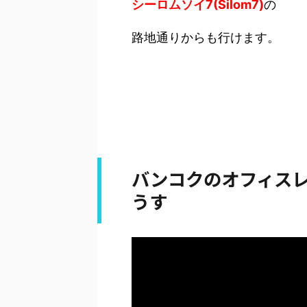
シーロムソイ7(Silom7)
の
路地通りからも行けます。
バンコクのオフィス
うす