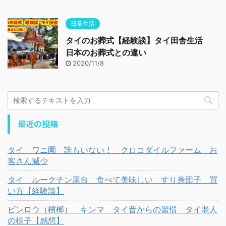
日常生活
タイのお葬式【経験談】タイ田舎生活
日本のお葬式との違い
2020/11/8
最近の投稿
タイ ワニ園 誰もいない！ クロコダイルファーム お
客さん減少
タイ ルークチン屋台 食べて美味しい すり身団子 買
い方【経験談】
ビンロウ（檳榔） キンマ タイ昔からの習慣 タイ老人
の様子【感想】