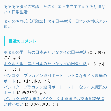
あるあるタイの常識 その8 エ～本当ですか？あり得な
い！日常生活
タイのお葬式【経験談】タイ田舎生活 日本のお葬式との
違い
最近のコメント
ホタルの里 昔の日本みたいなタイの田舎生活
に
Ｊおっ
さん
より
ホタルの里 昔の日本みたいなタイの田舎生活
に
シャオ
ミー
より
バンコク プラカノン運河ボート レトロなタイ人庶民の
ボート
に
Ｊおっさん
より
バンコク プラカノン運河ボート レトロなタイ人庶民の
ボート
に
西尾裕之
より
バンコク 歩道を走るバイク、文明発達でも交通意識が追
い付かない
に
Ｊおっさん
より