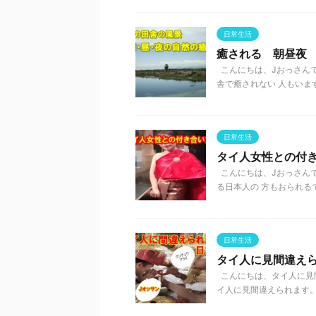
日常生活
癒される 朝昼夜
こんにちは、Jおっさんで
舎で癒されない 人もいます。
日常生活
タイ人女性との付
こんにちは、Jおっさん
る日本人の 方もおられるで
日常生活
タイ人に見間違え
こんにちは、タイ人に見間
イ人に見間違えられます。 