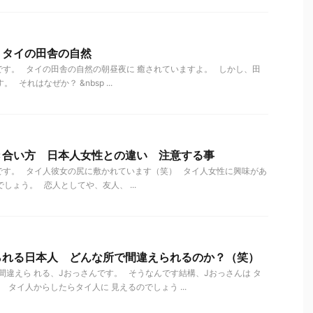
 タイの田舎の自然
す。 タイの田舎の自然の朝昼夜に 癒されていますよ。 しかし、田
 それはなぜか？ &nbsp ...
き合い方 日本人女性との違い 注意する事
です。 タイ人彼女の尻に敷かれています（笑） タイ人女性に興味があ
しょう。 恋人としてや、友人、 ...
られる日本人 どんな所で間違えられるのか？（笑）
違えら れる、Jおっさんです。 そうなんです結構、Jおっさんは タ
タイ人からしたらタイ人に 見えるのでしょう ...