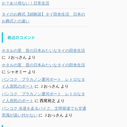
か？あり得ない！日常生活
タイのお葬式【経験談】タイ田舎生活 日本の
お葬式との違い
最近のコメント
ホタルの里 昔の日本みたいなタイの田舎生活
に
Ｊおっさん
より
ホタルの里 昔の日本みたいなタイの田舎生活
に
シャオミー
より
バンコク プラカノン運河ボート レトロなタ
イ人庶民のボート
に
Ｊおっさん
より
バンコク プラカノン運河ボート レトロなタ
イ人庶民のボート
に
西尾裕之
より
バンコク 歩道を走るバイク、文明発達でも交通
意識が追い付かない
に
Ｊおっさん
より