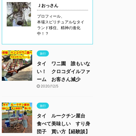
Ｊおっさん
プロフィール、
本場スピリチュアルなタイ
ランド移住、精神の進化
中！？
旅行
タイ ワニ園 誰もいな
い！ クロコダイルファ
ーム お客さん減少
2020/12/5
旅行
タイ ルークチン屋台
食べて美味しい すり身
団子 買い方【経験談】