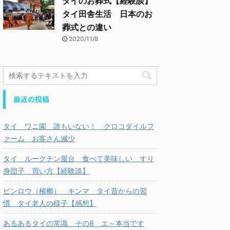
タイのお葬式【経験談】
タイ田舎生活 日本のお
葬式との違い
2020/11/8
最近の投稿
タイ ワニ園 誰もいない！ クロコダイルフ
ァーム お客さん減少
タイ ルークチン屋台 食べて美味しい すり
身団子 買い方【経験談】
ビンロウ（檳榔） キンマ タイ昔からの習
慣 タイ老人の様子【感想】
あるあるタイの常識 その8 エ～本当です