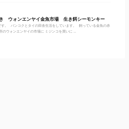
歩き ウォンエンヤイ金魚市場 生き餌シーモンキー
です。 バンコクとタイの田舎生活をしています。 飼っている金魚の赤
所のウォンエンヤイの市場に ミジンコを買いに ...