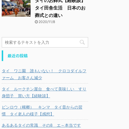
タイのお葬式【経験談】
タイ田舎生活 日本のお
葬式との違い
2020/11/8
最近の投稿
タイ ワニ園 誰もいない！ クロコダイルフ
ァーム お客さん減少
タイ ルークチン屋台 食べて美味しい すり
身団子 買い方【経験談】
ビンロウ（檳榔） キンマ タイ昔からの習
慣 タイ老人の様子【感想】
あるあるタイの常識 その8 エ～本当です