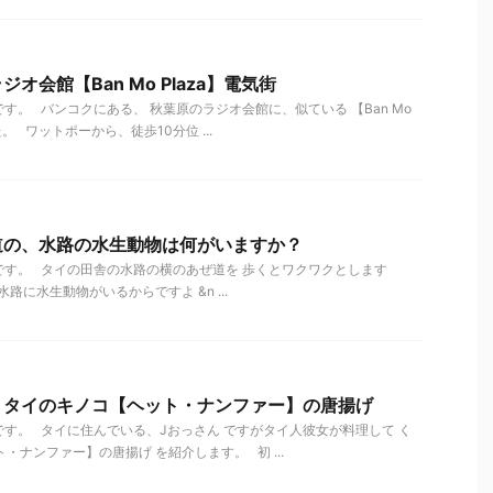
オ会館【Ban Mo Plaza】電気街
す。 バンコクにある、 秋葉原のラジオ会館に、似ている 【Ban Mo
た。 ワットポーから、徒歩10分位 ...
道の、水路の水生動物は何がいますか？
す。 タイの田舎の水路の横のあぜ道を 歩くとワクワクとします
路に水生動物がいるからですよ &n ...
 タイのキノコ【ヘット・ナンファー】の唐揚げ
す。 タイに住んでいる、Jおっさん ですがタイ人彼女が料理して く
・ナンファー】の唐揚げ を紹介します。 初 ...