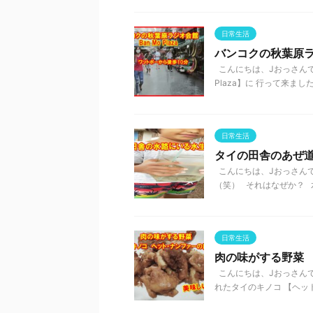
日常生活
バンコクの秋葉原ラジ
こんにちは、Jおっさんで
Plaza】に 行って来まし
日常生活
タイの田舎のあぜ
こんにちは、Jおっさんで
（笑） それはなぜか？ 水
日常生活
肉の味がする野菜
こんにちは、Jおっさんで
れたタイのキノコ 【ヘット