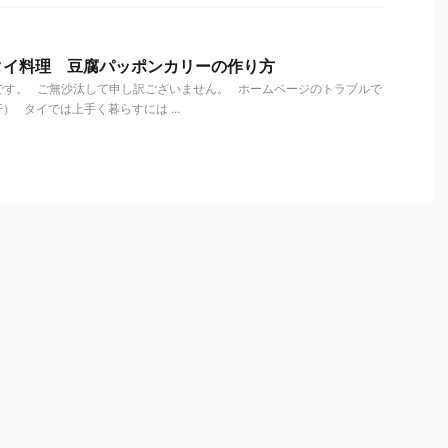
タイ料理 豆腐パッポンカリーの作り方
です。 ご無沙汰して申し訳ございません。 ホームページのトラブルで
 タイでは上手く暮らすには ...