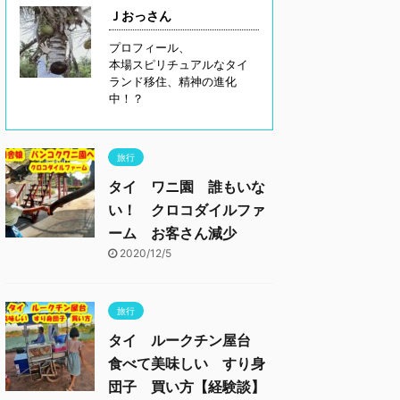
Ｊおっさん
プロフィール、
本場スピリチュアルなタイ
ランド移住、精神の進化
中！？
旅行
タイ ワニ園 誰もいな
い！ クロコダイルファ
ーム お客さん減少
2020/12/5
旅行
タイ ルークチン屋台
食べて美味しい すり身
団子 買い方【経験談】