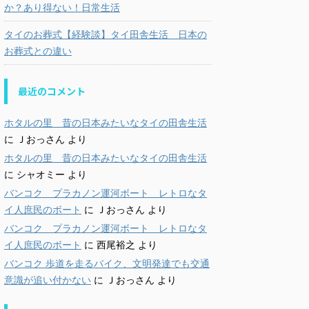
か？あり得ない！日常生活
タイのお葬式【経験談】タイ田舎生活 日本の
お葬式との違い
最近のコメント
ホタルの里 昔の日本みたいなタイの田舎生活
に
Ｊおっさん
より
ホタルの里 昔の日本みたいなタイの田舎生活
に
シャオミー
より
バンコク プラカノン運河ボート レトロなタ
イ人庶民のボート
に
Ｊおっさん
より
バンコク プラカノン運河ボート レトロなタ
イ人庶民のボート
に
西尾裕之
より
バンコク 歩道を走るバイク、文明発達でも交通
意識が追い付かない
に
Ｊおっさん
より