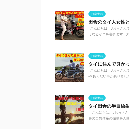
日常生活
田舎のタイ人女性
こんにちは、Jおっさんで
うなるか？を書きます タイ
日常生活
タイに住んで良か
こんにちは、Jおっさん
や 良くない事がありました
日常生活
タイ田舎の半自給
こんにちは、Jおっさんで
舎の自然体系の循環を人間が