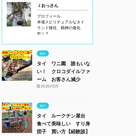
Ｊおっさん
プロフィール、
本場スピリチュアルなタイ
ランド移住、精神の進化
中！？
旅行
タイ ワニ園 誰もいな
い！ クロコダイルファ
ーム お客さん減少
2020/12/5
旅行
タイ ルークチン屋台
食べて美味しい すり身
団子 買い方【経験談】