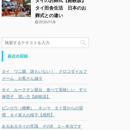
タイのお葬式【経験談】
タイ田舎生活 日本のお
葬式との違い
2020/11/8
最近の投稿
タイ ワニ園 誰もいない！ クロコダイルフ
ァーム お客さん減少
タイ ルークチン屋台 食べて美味しい すり
身団子 買い方【経験談】
ビンロウ（檳榔） キンマ タイ昔からの習
慣 タイ老人の様子【感想】
あるあるタイの常識 その8 エ～本当です