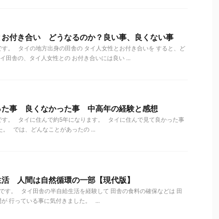
とお付き合い どうなるのか？良い事、良くない事
す。 タイの地方出身の田舎の タイ人女性とお付き合いを すると、ど
田舎の、タイ人女性との お付き合いには良い ...
った事 良くなかった事 中高年の経験と感想
です。 タイに住んで約5年になります。 タイに住んで見て良かった事
。 では、どんなことがあったの ...
生活 人間は自然循環の一部【現代版】
す。 タイ田舎の半自給生活を経験して 田舎の食料の確保などは 田
 行っている事に気付きました。 ...