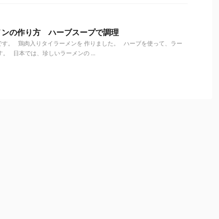
メンの作り方 ハーブスープで調理
す。 鶏肉入りタイラーメンを 作りました。 ハーブを使って、ラー
。 日本では、珍しいラーメンの ...