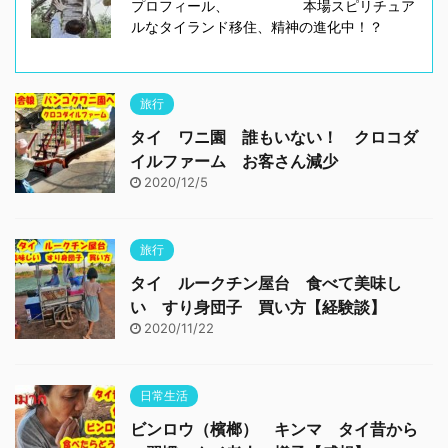
プロフィール、 本場スピリチュア
ルなタイランド移住、精神の進化中！？
旅行
タイ ワニ園 誰もいない！ クロコダ
イルファーム お客さん減少
2020/12/5
旅行
タイ ルークチン屋台 食べて美味し
い すり身団子 買い方【経験談】
2020/11/22
日常生活
ビンロウ（檳榔） キンマ タイ昔から