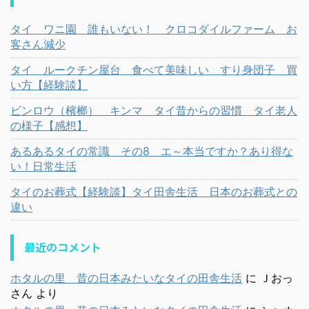
タイ ワニ園 誰もいない！ クロコダイルファーム お
客さん減少
タイ ルークチン屋台 食べて美味しい すり身団子 買
い方【経験談】
ビンロウ（檳榔） キンマ タイ昔からの習慣 タイ老人
の様子【感想】
あるあるタイの常識 その8 エ～本当ですか？あり得な
い！日常生活
タイのお葬式【経験談】タイ田舎生活 日本のお葬式との
違い
最近のコメント
ホタルの里 昔の日本みたいなタイの田舎生活
に
Ｊおっ
さん
より