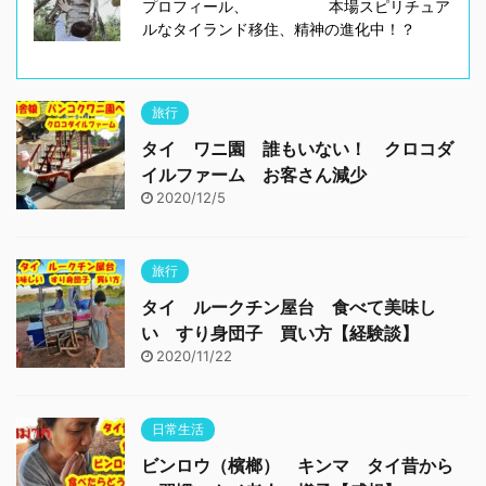
プロフィール、 本場スピリチュア
ルなタイランド移住、精神の進化中！？
旅行
タイ ワニ園 誰もいない！ クロコダ
イルファーム お客さん減少
2020/12/5
旅行
タイ ルークチン屋台 食べて美味し
い すり身団子 買い方【経験談】
2020/11/22
日常生活
ビンロウ（檳榔） キンマ タイ昔から