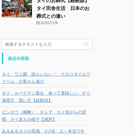
タイのお葬式【経験談】
タイ田舎生活 日本のお
葬式との違い
2020/11/8
最近の投稿
タイ ワニ園 誰もいない！ クロコダイルフ
ァーム お客さん減少
タイ ルークチン屋台 食べて美味しい すり
身団子 買い方【経験談】
ビンロウ（檳榔） キンマ タイ昔からの習
慣 タイ老人の様子【感想】
あるあるタイの常識 その8 エ～本当です