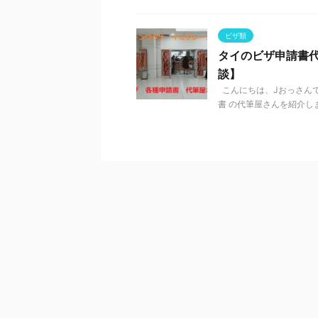
ビザ類
タイのビザ申請書
談】
こんにちは、Jおっさんで
書 の代筆屋さんを紹介しま