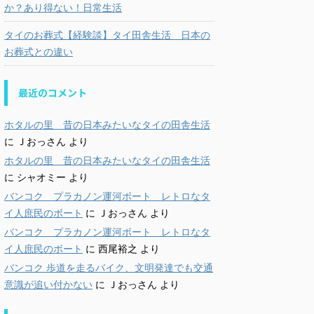
か？あり得ない！日常生活
タイのお葬式【経験談】タイ田舎生活 日本の
お葬式との違い
最近のコメント
ホタルの里 昔の日本みたいなタイの田舎生活
に
Ｊおっさん
より
ホタルの里 昔の日本みたいなタイの田舎生活
に
シャオミー
より
バンコク プラカノン運河ボート レトロなタ
イ人庶民のボート
に
Ｊおっさん
より
バンコク プラカノン運河ボート レトロなタ
イ人庶民のボート
に
西尾裕之
より
バンコク 歩道を走るバイク、文明発達でも交通
意識が追い付かない
に
Ｊおっさん
より