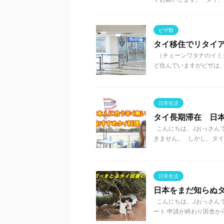
ビザ類
タイ移住でリタイ
（チェーンワタナのイミグ
ど住んでいますがビザは、
日常生活
タイ長期滞在 日
こんにちは、Jおっさんで
きません。 しかし、タイに
日常生活
日本をまだ知らぬ
こんにちは、Jおっさん
ート 申請が終わり田舎から