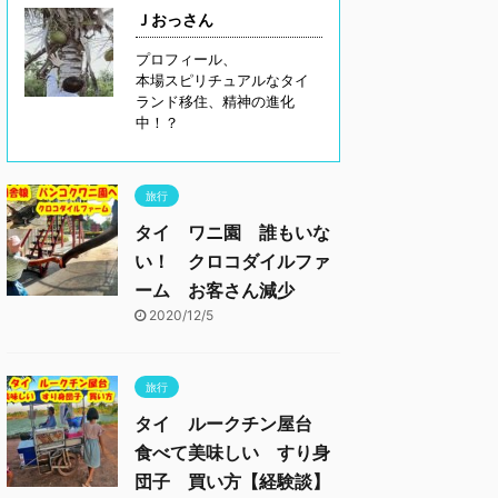
Ｊおっさん
プロフィール、
本場スピリチュアルなタイ
ランド移住、精神の進化
中！？
旅行
タイ ワニ園 誰もいな
い！ クロコダイルファ
ーム お客さん減少
2020/12/5
旅行
タイ ルークチン屋台
食べて美味しい すり身
団子 買い方【経験談】