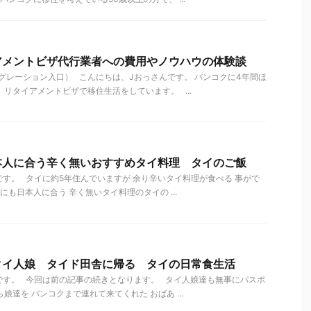
アメントビザ代行業者への費用やノウハウの体験談
レーション入口） こんにちは、Jおっさんです。 バンコクに4年間ほ
 リタイアメントビザで移住生活をしています。 ...
本人に合う辛く無いおすすめタイ料理 タイのご飯
す。 タイに約5年住んでいますが 余り辛いタイ料理が食べる 事がで
も日本人に合う 辛く無いタイ料理のタイの ...
タイ人娘 タイド田舎に帰る タイの日常食生活
です。 今回は前の記事の続きとなります。 タイ人娘達も無事にパスポ
娘達を バンコクまで連れて来てくれた おばあ ...