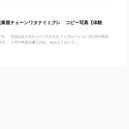
代筆屋チェーンワタナイミグレ コピー写真【体験
す。 今回はタイのチェーンワタナの イミグレーションでビザの申請
す。 ビザの申請を書くのは、 めんどくさいで ...