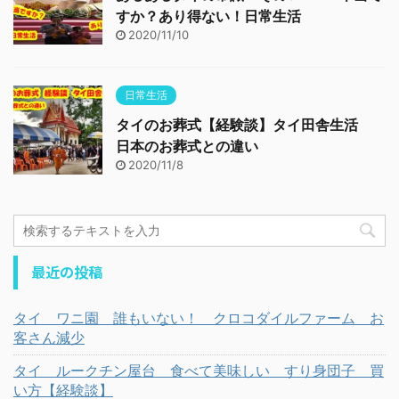
すか？あり得ない！日常生活
2020/11/10
日常生活
タイのお葬式【経験談】タイ田舎生活
日本のお葬式との違い
2020/11/8
最近の投稿
タイ ワニ園 誰もいない！ クロコダイルファーム お
客さん減少
タイ ルークチン屋台 食べて美味しい すり身団子 買
い方【経験談】