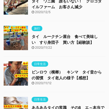
タイ ワニ園 誰もいない！ クロコダ
イルファーム お客さん減少
2020/12/5
旅行
タイ ルークチン屋台 食べて美味し
い すり身団子 買い方【経験談】
2020/11/22
日常生活
ビンロウ（檳榔） キンマ タイ昔から
の習慣 タイ老人の様子【感想】
2020/11/12
日常生活
あるあるタイの常識 その8 エ～本当で