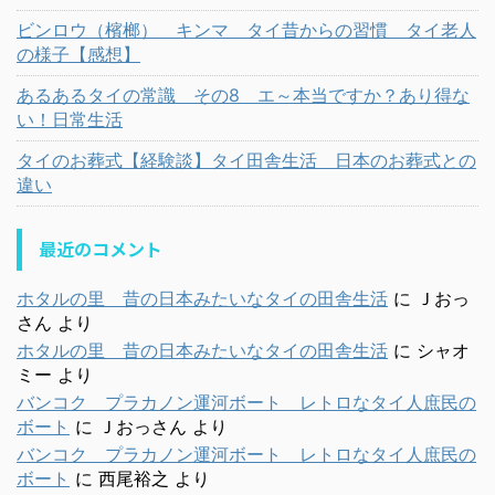
ビンロウ（檳榔） キンマ タイ昔からの習慣 タイ老人
の様子【感想】
あるあるタイの常識 その8 エ～本当ですか？あり得な
い！日常生活
タイのお葬式【経験談】タイ田舎生活 日本のお葬式との
違い
最近のコメント
ホタルの里 昔の日本みたいなタイの田舎生活
に
Ｊおっ
さん
より
ホタルの里 昔の日本みたいなタイの田舎生活
に
シャオ
ミー
より
バンコク プラカノン運河ボート レトロなタイ人庶民の
ボート
に
Ｊおっさん
より
バンコク プラカノン運河ボート レトロなタイ人庶民の
ボート
に
西尾裕之
より