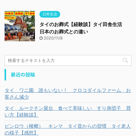
日常生活
タイのお葬式【経験談】タイ田舎生活
日本のお葬式との違い
2020/11/8
最近の投稿
タイ ワニ園 誰もいない！ クロコダイルファーム お
客さん減少
タイ ルークチン屋台 食べて美味しい すり身団子 買
い方【経験談】
ビンロウ（檳榔） キンマ タイ昔からの習慣 タイ老人
の様子【感想】