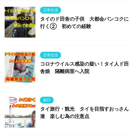
日常生活
タイのド田舎の子供 大都会バンコクに
行く② 初めての経験
日常生活
コロナウイルス感染の疑い！タイ人ド田
舎娘 隔離病室へ入院
旅行
タイ旅行・観光 タイを目指すおっさん
達 楽しむ為の注意点