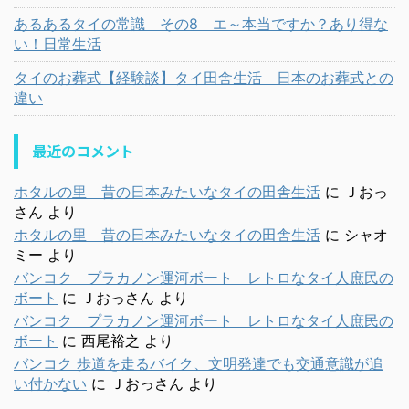
あるあるタイの常識 その8 エ～本当ですか？あり得な
い！日常生活
タイのお葬式【経験談】タイ田舎生活 日本のお葬式との
違い
最近のコメント
ホタルの里 昔の日本みたいなタイの田舎生活
に
Ｊおっ
さん
より
ホタルの里 昔の日本みたいなタイの田舎生活
に
シャオ
ミー
より
バンコク プラカノン運河ボート レトロなタイ人庶民の
ボート
に
Ｊおっさん
より
バンコク プラカノン運河ボート レトロなタイ人庶民の
ボート
に
西尾裕之
より
バンコク 歩道を走るバイク、文明発達でも交通意識が追
い付かない
に
Ｊおっさん
より