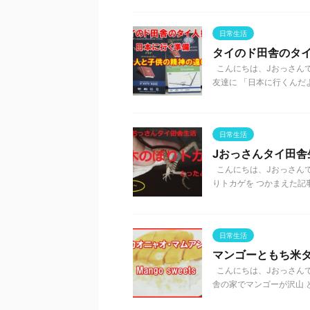
日常生活
タイのド田舎のタ
こんにちは、Jおっさんで
友達に 「日本に行くんだよ
日常生活
Jおっさんタイ田
こんにちは、Jおっさん
りトカゲを つかまえた記事
日常生活
マンゴーともち米
こんにちは、Jおっさんで
舎の家でマンゴーが沢山 と