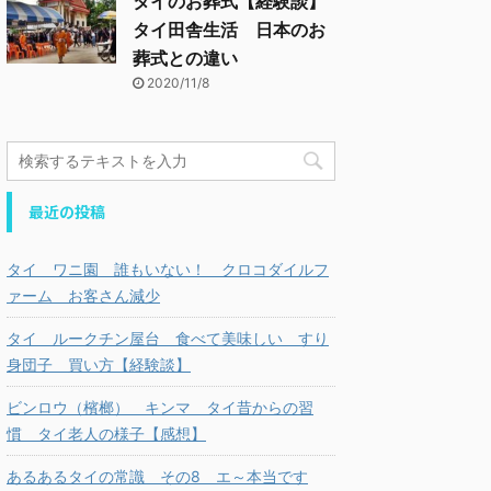
タイのお葬式【経験談】
タイ田舎生活 日本のお
葬式との違い
2020/11/8
最近の投稿
タイ ワニ園 誰もいない！ クロコダイルフ
ァーム お客さん減少
タイ ルークチン屋台 食べて美味しい すり
身団子 買い方【経験談】
ビンロウ（檳榔） キンマ タイ昔からの習
慣 タイ老人の様子【感想】
あるあるタイの常識 その8 エ～本当です