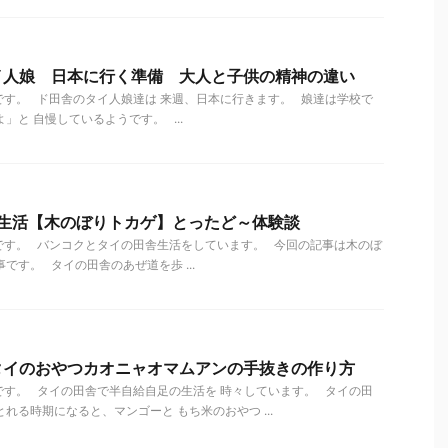
イ人娘 日本に行く準備 大人と子供の精神の違い
す。 ド田舎のタイ人娘達は 来週、日本に行きます。 娘達は学校で
」と 自慢しているようです。 ...
舎生活【木のぼりトカゲ】とったど～体験談
です。 バンコクとタイの田舎生活をしています。 今回の記事は木のぼ
です。 タイの田舎のあぜ道を歩 ...
タイのおやつカオニャオマムアンの手抜きの作り方
す。 タイの田舎で半自給自足の生活を 時々しています。 タイの田
れる時期になると、マンゴーと もち米のおやつ ...