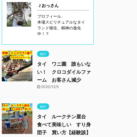
Ｊおっさん
プロフィール、
本場スピリチュアルなタイ
ランド移住、精神の進化
中！？
旅行
タイ ワニ園 誰もいな
い！ クロコダイルファ
ーム お客さん減少
2020/12/5
旅行
タイ ルークチン屋台
食べて美味しい すり身
団子 買い方【経験談】