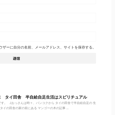
ウザーに自分の名前、メールアドレス、サイトを保存する。
木 タイ田舎 半自給自足生活はスピリチュアル
す。 Jおっさんは時々、バンコクから タイの田舎で半自給自足の 生
イの田舎の家の前にある マンゴーの木の記事 ...