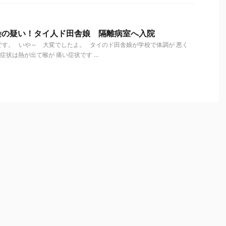
染の疑い！タイ人ド田舎娘 隔離病室へ入院
す。 いや～ 大変でしたよ。 タイのド田舎娘が学校で体調が 悪く
状は熱が出て喉が 痛い症状です ...