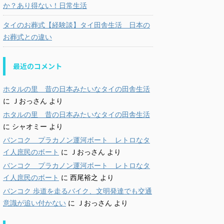
か？あり得ない！日常生活
タイのお葬式【経験談】タイ田舎生活 日本の
お葬式との違い
最近のコメント
ホタルの里 昔の日本みたいなタイの田舎生活
に
Ｊおっさん
より
ホタルの里 昔の日本みたいなタイの田舎生活
に
シャオミー
より
バンコク プラカノン運河ボート レトロなタ
イ人庶民のボート
に
Ｊおっさん
より
バンコク プラカノン運河ボート レトロなタ
イ人庶民のボート
に
西尾裕之
より
バンコク 歩道を走るバイク、文明発達でも交通
意識が追い付かない
に
Ｊおっさん
より