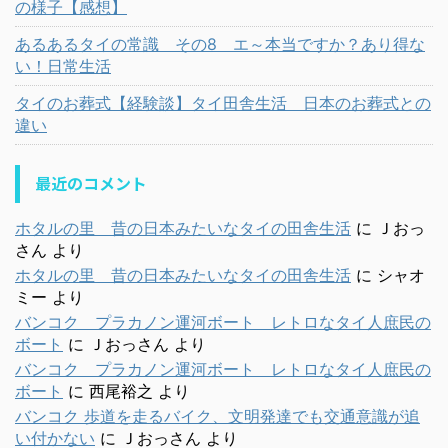
の様子【感想】
あるあるタイの常識 その8 エ～本当ですか？あり得な
い！日常生活
タイのお葬式【経験談】タイ田舎生活 日本のお葬式との
違い
最近のコメント
ホタルの里 昔の日本みたいなタイの田舎生活
に
Ｊおっ
さん
より
ホタルの里 昔の日本みたいなタイの田舎生活
に
シャオ
ミー
より
バンコク プラカノン運河ボート レトロなタイ人庶民の
ボート
に
Ｊおっさん
より
バンコク プラカノン運河ボート レトロなタイ人庶民の
ボート
に
西尾裕之
より
バンコク 歩道を走るバイク、文明発達でも交通意識が追
い付かない
に
Ｊおっさん
より