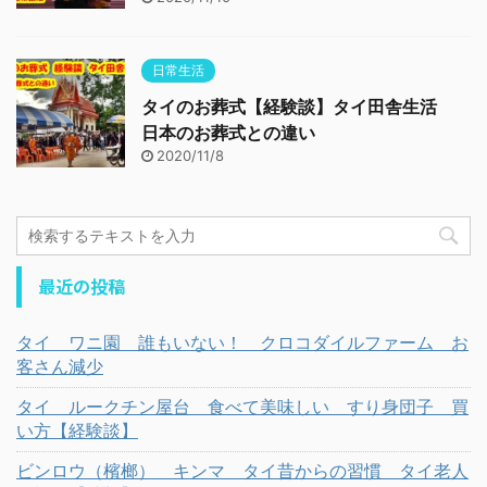
日常生活
タイのお葬式【経験談】タイ田舎生活
日本のお葬式との違い
2020/11/8
最近の投稿
タイ ワニ園 誰もいない！ クロコダイルファーム お
客さん減少
タイ ルークチン屋台 食べて美味しい すり身団子 買
い方【経験談】
ビンロウ（檳榔） キンマ タイ昔からの習慣 タイ老人