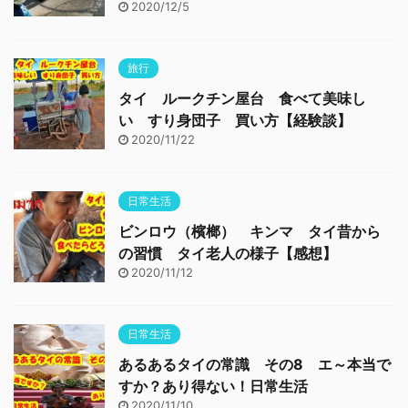
2020/12/5
旅行
タイ ルークチン屋台 食べて美味し
い すり身団子 買い方【経験談】
2020/11/22
日常生活
ビンロウ（檳榔） キンマ タイ昔から
の習慣 タイ老人の様子【感想】
2020/11/12
日常生活
あるあるタイの常識 その8 エ～本当で
すか？あり得ない！日常生活
2020/11/10