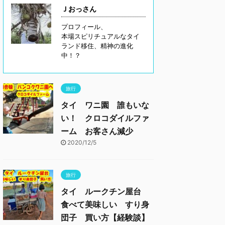
Ｊおっさん
プロフィール、
本場スピリチュアルなタイ
ランド移住、精神の進化
中！？
旅行
タイ ワニ園 誰もいな
い！ クロコダイルファ
ーム お客さん減少
2020/12/5
旅行
タイ ルークチン屋台
食べて美味しい すり身
団子 買い方【経験談】