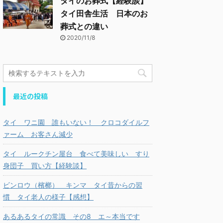
タイのお葬式【経験談】
タイ田舎生活 日本のお
葬式との違い
2020/11/8
最近の投稿
タイ ワニ園 誰もいない！ クロコダイルフ
ァーム お客さん減少
タイ ルークチン屋台 食べて美味しい すり
身団子 買い方【経験談】
ビンロウ（檳榔） キンマ タイ昔からの習
慣 タイ老人の様子【感想】
あるあるタイの常識 その8 エ～本当です