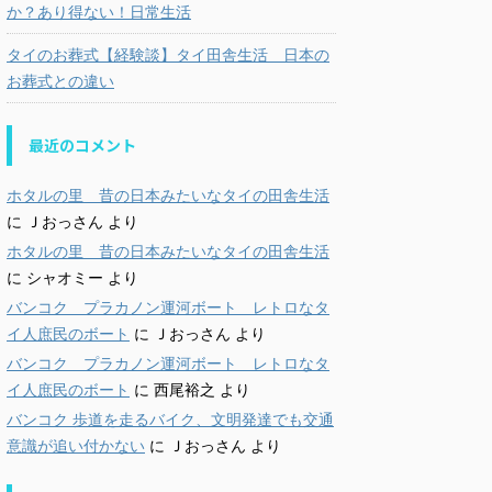
か？あり得ない！日常生活
タイのお葬式【経験談】タイ田舎生活 日本の
お葬式との違い
最近のコメント
ホタルの里 昔の日本みたいなタイの田舎生活
に
Ｊおっさん
より
ホタルの里 昔の日本みたいなタイの田舎生活
に
シャオミー
より
バンコク プラカノン運河ボート レトロなタ
イ人庶民のボート
に
Ｊおっさん
より
バンコク プラカノン運河ボート レトロなタ
イ人庶民のボート
に
西尾裕之
より
バンコク 歩道を走るバイク、文明発達でも交通
意識が追い付かない
に
Ｊおっさん
より