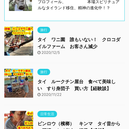
プロフィール、 本場スピリチュア
ルなタイランド移住、精神の進化中！？
旅行
タイ ワニ園 誰もいない！ クロコダ
イルファーム お客さん減少
2020/12/5
旅行
タイ ルークチン屋台 食べて美味し
い すり身団子 買い方【経験談】
2020/11/22
日常生活
ビンロウ（檳榔） キンマ タイ昔から