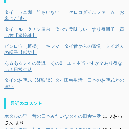
タイ ワニ園 誰もいない！ クロコダイルファーム お
客さん減少
タイ ルークチン屋台 食べて美味しい すり身団子 買
い方【経験談】
ビンロウ（檳榔） キンマ タイ昔からの習慣 タイ老人
の様子【感想】
あるあるタイの常識 その8 エ～本当ですか？あり得な
い！日常生活
タイのお葬式【経験談】タイ田舎生活 日本のお葬式との
違い
最近のコメント
ホタルの里 昔の日本みたいなタイの田舎生活
に
Ｊおっ
さん
より