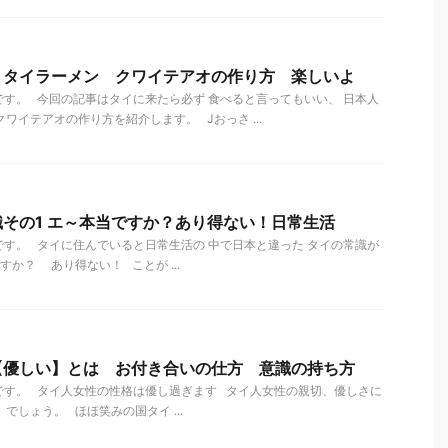
 タイラーメン クワイテアオの作り方 楽しいよ
す。 今回の記事はタイに来たら必ず 食べると言ってもいい、 日本人
ワイテアオの作り方を紹介します。 Jおっさ ...
その1 エ～本当ですか？あり得ない！日常生活
す。 タイに住んでいると日常生活の 中で日本と違った タイの常識が
か？ あり得ない！ ことが ...
【優しい】とは お付き合いの仕方 意識の持ち方
です。 タイ人女性の性格は優し過ぎます タイ人女性の親切、優しさに
でしょう。 ほほ笑みの国タイ ...