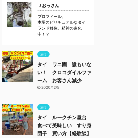
Ｊおっさん
プロフィール、
本場スピリチュアルなタイ
ランド移住、精神の進化
中！？
旅行
タイ ワニ園 誰もいな
い！ クロコダイルファ
ーム お客さん減少
2020/12/5
旅行
タイ ルークチン屋台
食べて美味しい すり身
団子 買い方【経験談】