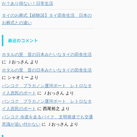
か？あり得ない！日常生活
タイのお葬式【経験談】タイ田舎生活 日本の
お葬式との違い
最近のコメント
ホタルの里 昔の日本みたいなタイの田舎生活
に
Ｊおっさん
より
ホタルの里 昔の日本みたいなタイの田舎生活
に
シャオミー
より
バンコク プラカノン運河ボート レトロなタ
イ人庶民のボート
に
Ｊおっさん
より
バンコク プラカノン運河ボート レトロなタ
イ人庶民のボート
に
西尾裕之
より
バンコク 歩道を走るバイク、文明発達でも交通
意識が追い付かない
に
Ｊおっさん
より