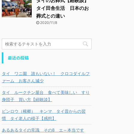
タイのお葬式【経験談】
タイ田舎生活 日本のお
葬式との違い
2020/11/8
最近の投稿
タイ ワニ園 誰もいない！ クロコダイルフ
ァーム お客さん減少
タイ ルークチン屋台 食べて美味しい すり
身団子 買い方【経験談】
ビンロウ（檳榔） キンマ タイ昔からの習
慣 タイ老人の様子【感想】
あるあるタイの常識 その8 エ～本当です