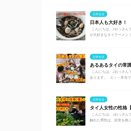
日常生活
日本人も大好き！
こんにちは、Jおっさんで
が大好きなタイラーメン ク
日常生活
あるあるタイの常識
こんにちは、Jおっさんで
あります。 エ～～本当です
日常生活
タイ人女性の性格
こんにちは、Jおっさん
触れた男性は、好意を抱く 