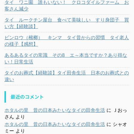
タイ ワニ園 誰もいない！ クロコダイルファーム お
客さん減少
タイ ルークチン屋台 食べて美味しい すり身団子 買
い方【経験談】
ビンロウ（檳榔） キンマ タイ昔からの習慣 タイ老人
の様子【感想】
あるあるタイの常識 その8 エ～本当ですか？あり得な
い！日常生活
タイのお葬式【経験談】タイ田舎生活 日本のお葬式との
違い
最近のコメント
ホタルの里 昔の日本みたいなタイの田舎生活
に
Ｊおっ
さん
より
ホタルの里 昔の日本みたいなタイの田舎生活
に
シャオ
ミー
より