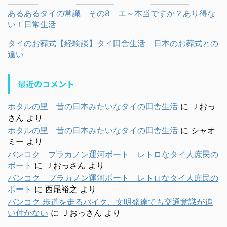
あるあるタイの常識 その8 エ～本当ですか？あり得な
い！日常生活
タイのお葬式【経験談】タイ田舎生活 日本のお葬式との
違い
最近のコメント
ホタルの里 昔の日本みたいなタイの田舎生活
に
Ｊおっ
さん
より
ホタルの里 昔の日本みたいなタイの田舎生活
に
シャオ
ミー
より
バンコク プラカノン運河ボート レトロなタイ人庶民の
ボート
に
Ｊおっさん
より
バンコク プラカノン運河ボート レトロなタイ人庶民の
ボート
に
西尾裕之
より
バンコク 歩道を走るバイク、文明発達でも交通意識が追
い付かない
に
Ｊおっさん
より