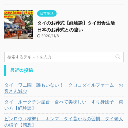
日常生活
タイのお葬式【経験談】タイ田舎生活
日本のお葬式との違い
2020/11/8
最近の投稿
タイ ワニ園 誰もいない！ クロコダイルファーム お
客さん減少
タイ ルークチン屋台 食べて美味しい すり身団子 買
い方【経験談】
ビンロウ（檳榔） キンマ タイ昔からの習慣 タイ老人
の様子【感想】