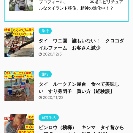
プロフィール、 本場スピリチュア
ルなタイランド移住、精神の進化中！？
旅行
タイ ワニ園 誰もいない！ クロコダ
イルファーム お客さん減少
2020/12/5
旅行
タイ ルークチン屋台 食べて美味し
い すり身団子 買い方【経験談】
2020/11/22
日常生活
ビンロウ（檳榔） キンマ タイ昔から