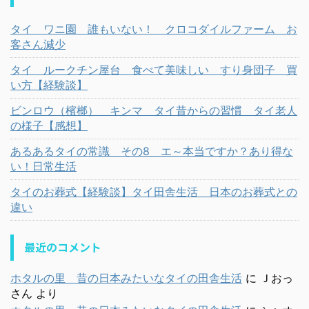
タイ ワニ園 誰もいない！ クロコダイルファーム お
客さん減少
タイ ルークチン屋台 食べて美味しい すり身団子 買
い方【経験談】
ビンロウ（檳榔） キンマ タイ昔からの習慣 タイ老人
の様子【感想】
あるあるタイの常識 その8 エ～本当ですか？あり得な
い！日常生活
タイのお葬式【経験談】タイ田舎生活 日本のお葬式との
違い
最近のコメント
ホタルの里 昔の日本みたいなタイの田舎生活
に
Ｊおっ
さん
より