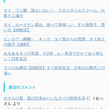
タイ ワニ園 誰もいない！ クロコダイルファーム お
客さん減少
タイ ルークチン屋台 食べて美味しい すり身団子 買
い方【経験談】
ビンロウ（檳榔） キンマ タイ昔からの習慣 タイ老人
の様子【感想】
あるあるタイの常識 その8 エ～本当ですか？あり得な
い！日常生活
タイのお葬式【経験談】タイ田舎生活 日本のお葬式との
違い
最近のコメント
ホタルの里 昔の日本みたいなタイの田舎生活
に
Ｊおっ
さん
より