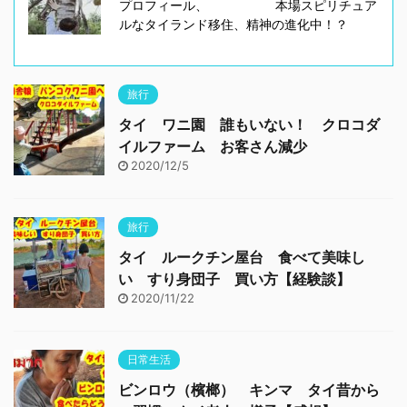
プロフィール、 本場スピリチュア
ルなタイランド移住、精神の進化中！？
旅行
タイ ワニ園 誰もいない！ クロコダ
イルファーム お客さん減少
2020/12/5
旅行
タイ ルークチン屋台 食べて美味し
い すり身団子 買い方【経験談】
2020/11/22
日常生活
ビンロウ（檳榔） キンマ タイ昔から