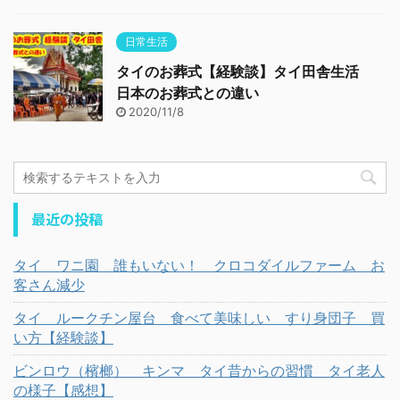
日常生活
タイのお葬式【経験談】タイ田舎生活
日本のお葬式との違い
2020/11/8
最近の投稿
タイ ワニ園 誰もいない！ クロコダイルファーム お
客さん減少
タイ ルークチン屋台 食べて美味しい すり身団子 買
い方【経験談】
ビンロウ（檳榔） キンマ タイ昔からの習慣 タイ老人
の様子【感想】