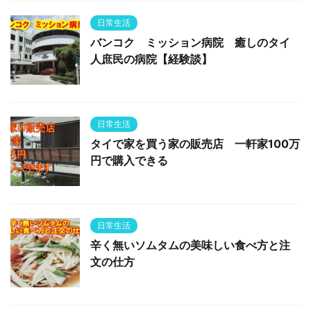
日常生活
バンコク ミッション病院 癒しのタイ
人庶民の病院【経験談】
日常生活
タイで家を買う家の販売店 一軒家100万
円で購入できる
日常生活
辛く無いソムタムの美味しい食べ方と注
文の仕方