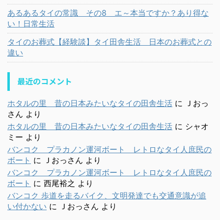
あるあるタイの常識 その8 エ～本当ですか？あり得な
い！日常生活
タイのお葬式【経験談】タイ田舎生活 日本のお葬式との
違い
最近のコメント
ホタルの里 昔の日本みたいなタイの田舎生活
に
Ｊおっ
さん
より
ホタルの里 昔の日本みたいなタイの田舎生活
に
シャオ
ミー
より
バンコク プラカノン運河ボート レトロなタイ人庶民の
ボート
に
Ｊおっさん
より
バンコク プラカノン運河ボート レトロなタイ人庶民の
ボート
に
西尾裕之
より
バンコク 歩道を走るバイク、文明発達でも交通意識が追
い付かない
に
Ｊおっさん
より