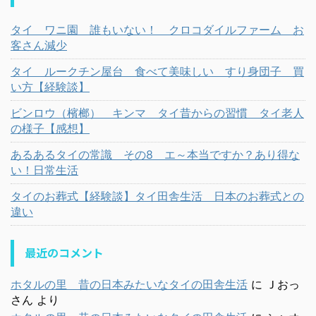
タイ ワニ園 誰もいない！ クロコダイルファーム お
客さん減少
タイ ルークチン屋台 食べて美味しい すり身団子 買
い方【経験談】
ビンロウ（檳榔） キンマ タイ昔からの習慣 タイ老人
の様子【感想】
あるあるタイの常識 その8 エ～本当ですか？あり得な
い！日常生活
タイのお葬式【経験談】タイ田舎生活 日本のお葬式との
違い
最近のコメント
ホタルの里 昔の日本みたいなタイの田舎生活
に
Ｊおっ
さん
より