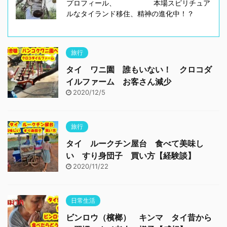
プロフィール、 本場スピリチュア
ルなタイランド移住、精神の進化中！？
旅行
タイ ワニ園 誰もいない！ クロコダ
イルファーム お客さん減少
2020/12/5
旅行
タイ ルークチン屋台 食べて美味し
い すり身団子 買い方【経験談】
2020/11/22
日常生活
ビンロウ（檳榔） キンマ タイ昔から