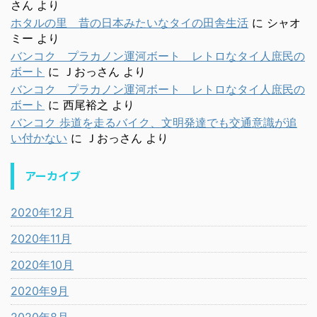
さん
より
ホタルの里 昔の日本みたいなタイの田舎生活
に
シャオ
ミー
より
バンコク プラカノン運河ボート レトロなタイ人庶民の
ボート
に
Ｊおっさん
より
バンコク プラカノン運河ボート レトロなタイ人庶民の
ボート
に
西尾裕之
より
バンコク 歩道を走るバイク、文明発達でも交通意識が追
い付かない
に
Ｊおっさん
より
アーカイブ
2020年12月
2020年11月
2020年10月
2020年9月