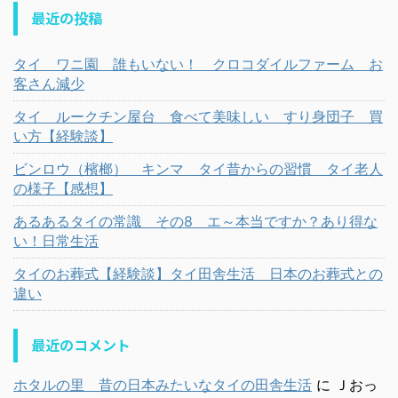
最近の投稿
タイ ワニ園 誰もいない！ クロコダイルファーム お
客さん減少
タイ ルークチン屋台 食べて美味しい すり身団子 買
い方【経験談】
ビンロウ（檳榔） キンマ タイ昔からの習慣 タイ老人
の様子【感想】
あるあるタイの常識 その8 エ～本当ですか？あり得な
い！日常生活
タイのお葬式【経験談】タイ田舎生活 日本のお葬式との
違い
最近のコメント
ホタルの里 昔の日本みたいなタイの田舎生活
に
Ｊおっ