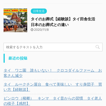
日常生活
タイのお葬式【経験談】タイ田舎生活
日本のお葬式との違い
2020/11/8
最近の投稿
タイ ワニ園 誰もいない！ クロコダイルファーム お
客さん減少
タイ ルークチン屋台 食べて美味しい すり身団子 買
い方【経験談】
ビンロウ（檳榔） キンマ タイ昔からの習慣 タイ老人
の様子【感想】