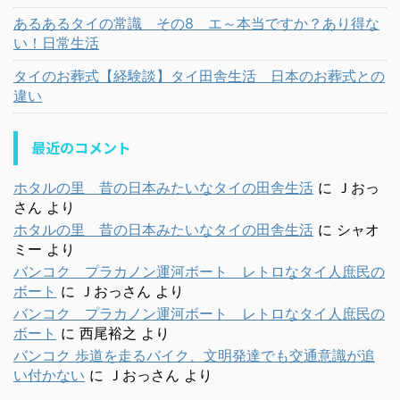
あるあるタイの常識 その8 エ～本当ですか？あり得な
い！日常生活
タイのお葬式【経験談】タイ田舎生活 日本のお葬式との
違い
最近のコメント
ホタルの里 昔の日本みたいなタイの田舎生活
に
Ｊおっ
さん
より
ホタルの里 昔の日本みたいなタイの田舎生活
に
シャオ
ミー
より
バンコク プラカノン運河ボート レトロなタイ人庶民の
ボート
に
Ｊおっさん
より
バンコク プラカノン運河ボート レトロなタイ人庶民の
ボート
に
西尾裕之
より
バンコク 歩道を走るバイク、文明発達でも交通意識が追
い付かない
に
Ｊおっさん
より