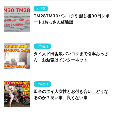
ビザ類
TM28TM30バンコク引越し後90日レポ
ートJおっさん経験談
日常生活
タイ人ド田舎娘バンコクまで引率おっさ
ん お勉強はインターネット
日常生活
田舎のタイ人女性とお付き合い どうな
るのか？良い事、良くない事