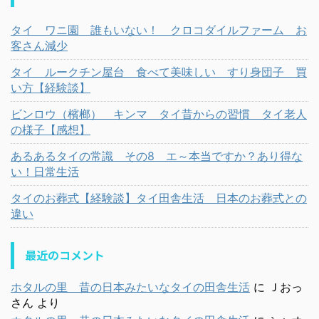
タイ ワニ園 誰もいない！ クロコダイルファーム お
客さん減少
タイ ルークチン屋台 食べて美味しい すり身団子 買
い方【経験談】
ビンロウ（檳榔） キンマ タイ昔からの習慣 タイ老人
の様子【感想】
あるあるタイの常識 その8 エ～本当ですか？あり得な
い！日常生活
タイのお葬式【経験談】タイ田舎生活 日本のお葬式との
違い
最近のコメント
ホタルの里 昔の日本みたいなタイの田舎生活
に
Ｊおっ
さん
より