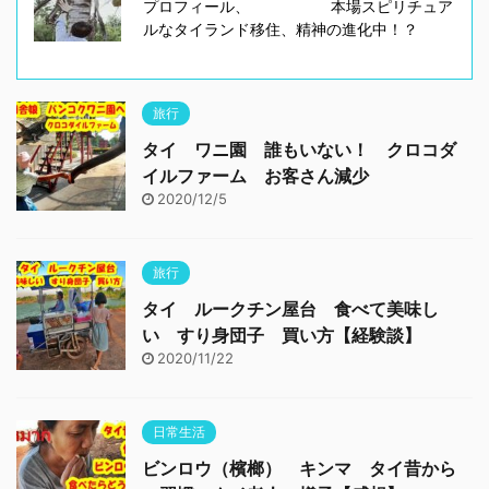
プロフィール、 本場スピリチュア
ルなタイランド移住、精神の進化中！？
旅行
タイ ワニ園 誰もいない！ クロコダ
イルファーム お客さん減少
2020/12/5
旅行
タイ ルークチン屋台 食べて美味し
い すり身団子 買い方【経験談】
2020/11/22
日常生活
ビンロウ（檳榔） キンマ タイ昔から