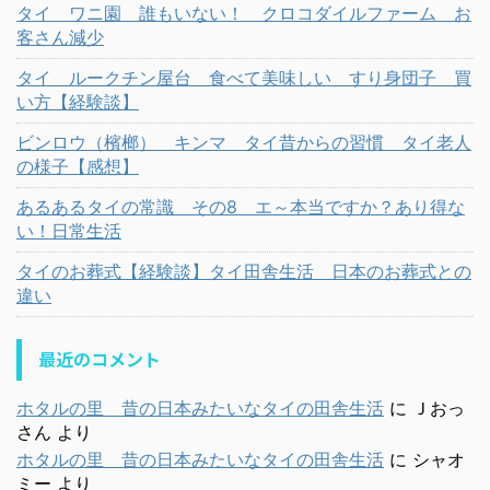
タイ ワニ園 誰もいない！ クロコダイルファーム お
客さん減少
タイ ルークチン屋台 食べて美味しい すり身団子 買
い方【経験談】
ビンロウ（檳榔） キンマ タイ昔からの習慣 タイ老人
の様子【感想】
あるあるタイの常識 その8 エ～本当ですか？あり得な
い！日常生活
タイのお葬式【経験談】タイ田舎生活 日本のお葬式との
違い
最近のコメント
ホタルの里 昔の日本みたいなタイの田舎生活
に
Ｊおっ
さん
より
ホタルの里 昔の日本みたいなタイの田舎生活
に
シャオ
ミー
より