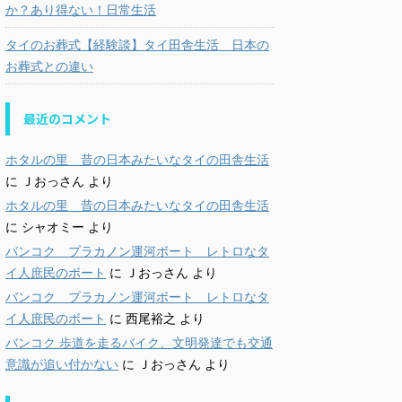
か？あり得ない！日常生活
タイのお葬式【経験談】タイ田舎生活 日本の
お葬式との違い
最近のコメント
ホタルの里 昔の日本みたいなタイの田舎生活
に
Ｊおっさん
より
ホタルの里 昔の日本みたいなタイの田舎生活
に
シャオミー
より
バンコク プラカノン運河ボート レトロなタ
イ人庶民のボート
に
Ｊおっさん
より
バンコク プラカノン運河ボート レトロなタ
イ人庶民のボート
に
西尾裕之
より
バンコク 歩道を走るバイク、文明発達でも交通
意識が追い付かない
に
Ｊおっさん
より