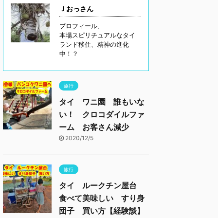
Ｊおっさん
プロフィール、
本場スピリチュアルなタイ
ランド移住、精神の進化
中！？
旅行
タイ ワニ園 誰もいな
い！ クロコダイルファ
ーム お客さん減少
2020/12/5
旅行
タイ ルークチン屋台
食べて美味しい すり身
団子 買い方【経験談】