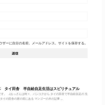
ウザーに自分の名前、メールアドレス、サイトを保存する。
木 タイ田舎 半自給自足生活はスピリチュアル
す。 Jおっさんは時々、バンコクから タイの田舎で半自給自足の 生
イの田舎の家の前にある マンゴーの木の記事 ...