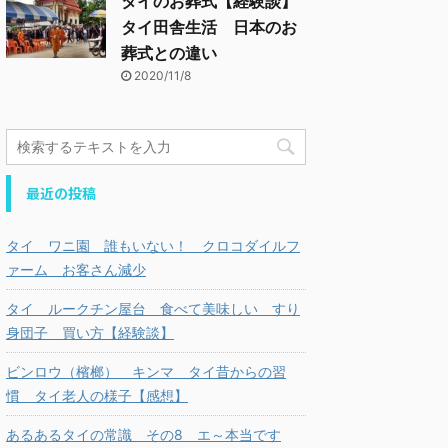
タイのお葬式【経験談】
タイ田舎生活 日本のお
葬式との違い
2020/11/8
最近の投稿
タイ ワニ園 誰もいない！ クロコダイルフ
ァーム お客さん減少
タイ ルークチン屋台 食べて美味しい すり
身団子 買い方【経験談】
ビンロウ（檳榔） キンマ タイ昔からの習
慣 タイ老人の様子【感想】
あるあるタイの常識 その8 エ～本当です