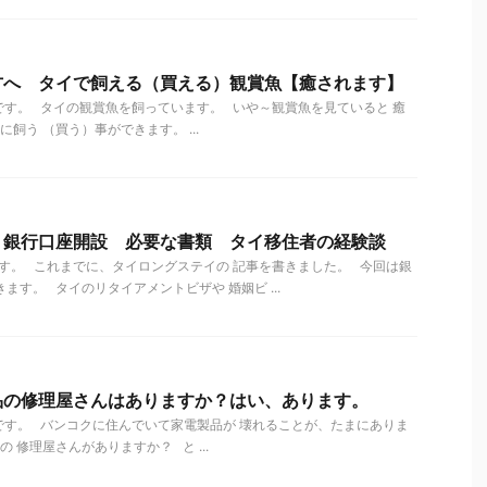
方へ タイで飼える（買える）観賞魚【癒されます】
す。 タイの観賞魚を飼っています。 いや～観賞魚を見ていると 癒
飼う （買う）事ができます。 ...
 銀行口座開設 必要な書類 タイ移住者の経験談
す。 これまでに、タイロングステイの 記事を書きました。 今回は銀
ます。 タイのリタイアメントビザや 婚姻ビ ...
品の修理屋さんはありますか？はい、あります。
す。 バンコクに住んでいて家電製品が 壊れることが、たまにありま
 修理屋さんがありますか？ と ...