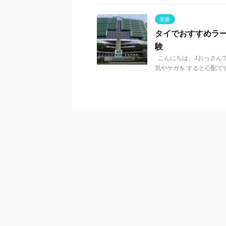
医療
タイでおすすめラ
験
こんにちは、Jおっさんで
気やケガを すると心配です