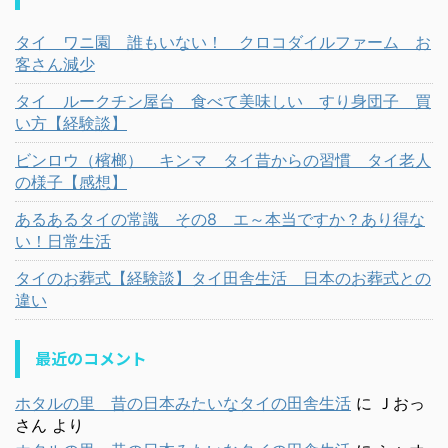
タイ ワニ園 誰もいない！ クロコダイルファーム お
客さん減少
タイ ルークチン屋台 食べて美味しい すり身団子 買
い方【経験談】
ビンロウ（檳榔） キンマ タイ昔からの習慣 タイ老人
の様子【感想】
あるあるタイの常識 その8 エ～本当ですか？あり得な
い！日常生活
タイのお葬式【経験談】タイ田舎生活 日本のお葬式との
違い
最近のコメント
ホタルの里 昔の日本みたいなタイの田舎生活
に
Ｊおっ
さん
より