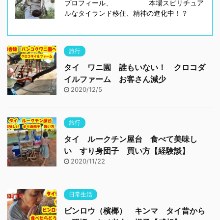
プロフィール、 本場スピリチュア
ルなタイランド移住、精神の進化中！？
旅行
タイ ワニ園 誰もいない！ クロコダ
イルファーム お客さん減少
2020/12/5
旅行
タイ ルークチン屋台 食べて美味し
い すり身団子 買い方【経験談】
2020/11/22
日常生活
ビンロウ（檳榔） キンマ タイ昔から