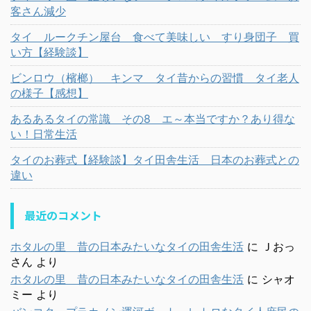
客さん減少
タイ ルークチン屋台 食べて美味しい すり身団子 買
い方【経験談】
ビンロウ（檳榔） キンマ タイ昔からの習慣 タイ老人
の様子【感想】
あるあるタイの常識 その8 エ～本当ですか？あり得な
い！日常生活
タイのお葬式【経験談】タイ田舎生活 日本のお葬式との
違い
最近のコメント
ホタルの里 昔の日本みたいなタイの田舎生活
に
Ｊおっ
さん
より
ホタルの里 昔の日本みたいなタイの田舎生活
に
シャオ
ミー
より