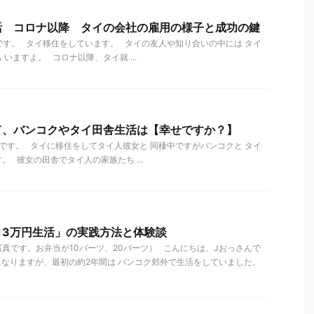
活 コロナ以降 タイの会社の雇用の様子と成功の鍵
す。 タイ移住をしています。 タイの友人や知り合いの中には タイ
いますよ。 コロナ以降、タイ就 ...
て、バンコクやタイ田舎生活は【幸せですか？】
す。 タイに移住をしてタイ人彼女と 同棲中ですがバンコクと タイ
 彼女の田舎でタイ人の家族たち ...
月3万円生活」の実践方法と体験談
真です。お弁当が10バーツ、20バーツ） こんにちは、Jおっさんで
になりますが、最初の約2年間は バンコク郊外で生活をしていました。