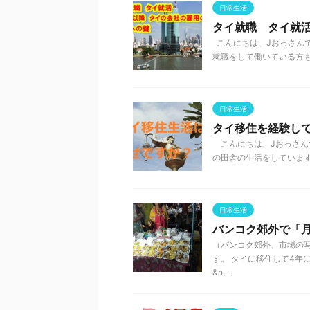
日常生活
タイ就職 タイ就
こんにちは、Jおっさんで
就職をして働いている方も 
日常生活
タイ移住を経験し
こんにちは、Jおっさんで
の田舎の生活をしています。
日常生活
バンコク郊外で「
（バンコク郊外、市場の写
す。 タイに移住して4年
&n ...