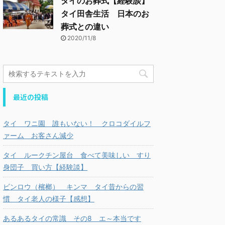
タイのお葬式【経験談】
タイ田舎生活 日本のお
葬式との違い
2020/11/8
最近の投稿
タイ ワニ園 誰もいない！ クロコダイルフ
ァーム お客さん減少
タイ ルークチン屋台 食べて美味しい すり
身団子 買い方【経験談】
ビンロウ（檳榔） キンマ タイ昔からの習
慣 タイ老人の様子【感想】
あるあるタイの常識 その8 エ～本当です