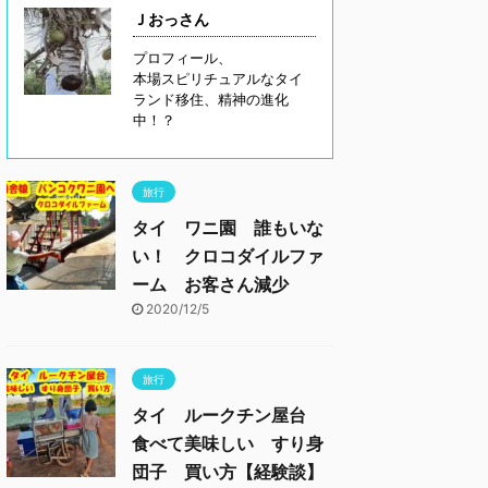
Ｊおっさん
プロフィール、
本場スピリチュアルなタイ
ランド移住、精神の進化
中！？
旅行
タイ ワニ園 誰もいな
い！ クロコダイルファ
ーム お客さん減少
2020/12/5
旅行
タイ ルークチン屋台
食べて美味しい すり身
団子 買い方【経験談】