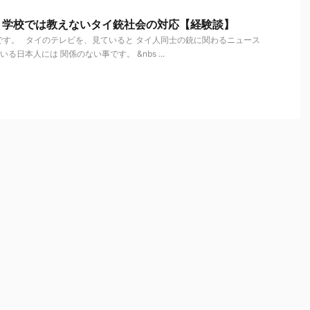
 学校では教えないタイ銃社会の対応【経験談】
す。 タイのテレビを、見ていると タイ人同士の銃に関わるニュース
日本人には 関係のない事です。 &nbs ...