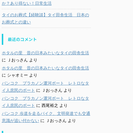
か？あり得ない！日常生活
タイのお葬式【経験談】タイ田舎生活 日本の
お葬式との違い
最近のコメント
ホタルの里 昔の日本みたいなタイの田舎生活
に
Ｊおっさん
より
ホタルの里 昔の日本みたいなタイの田舎生活
に
シャオミー
より
バンコク プラカノン運河ボート レトロなタ
イ人庶民のボート
に
Ｊおっさん
より
バンコク プラカノン運河ボート レトロなタ
イ人庶民のボート
に
西尾裕之
より
バンコク 歩道を走るバイク、文明発達でも交通
意識が追い付かない
に
Ｊおっさん
より