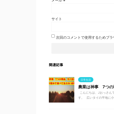
メール
※
サイト
次回のコメントで使用するためブラ
関連記事
日常生活
農業は神事 7つ
こんにちは、Jおっさんで
す。 広いタイの平地に小さ