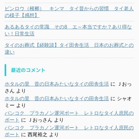
ビンロウ（檳榔） キンマ タイ昔からの習慣 タイ老人
の様子【感想】
あるあるタイの常識 その8 エ～本当ですか？あり得な
い！日常生活
タイのお葬式【経験談】タイ田舎生活 日本のお葬式との
違い
最近のコメント
ホタルの里 昔の日本みたいなタイの田舎生活
に
Ｊおっ
さん
より
ホタルの里 昔の日本みたいなタイの田舎生活
に
シャオ
ミー
より
バンコク プラカノン運河ボート レトロなタイ人庶民の
ボート
に
Ｊおっさん
より
バンコク プラカノン運河ボート レトロなタイ人庶民の
ボート
に
西尾裕之
より