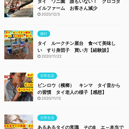
タイ ワニ園 誰もいない！ クロコダ
イルファーム お客さん減少
2020/12/5
旅行
タイ ルークチン屋台 食べて美味し
い すり身団子 買い方【経験談】
2020/11/22
日常生活
ビンロウ（檳榔） キンマ タイ昔から
の習慣 タイ老人の様子【感想】
2020/11/12
日常生活
あるあるタイの常識 その8 エ～本当で