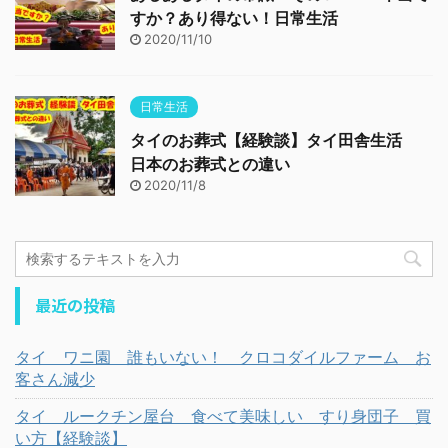
すか？あり得ない！日常生活
2020/11/10
日常生活
タイのお葬式【経験談】タイ田舎生活
日本のお葬式との違い
2020/11/8
最近の投稿
タイ ワニ園 誰もいない！ クロコダイルファーム お
客さん減少
タイ ルークチン屋台 食べて美味しい すり身団子 買
い方【経験談】