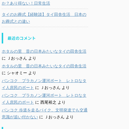
か？あり得ない！日常生活
タイのお葬式【経験談】タイ田舎生活 日本の
お葬式との違い
最近のコメント
ホタルの里 昔の日本みたいなタイの田舎生活
に
Ｊおっさん
より
ホタルの里 昔の日本みたいなタイの田舎生活
に
シャオミー
より
バンコク プラカノン運河ボート レトロなタ
イ人庶民のボート
に
Ｊおっさん
より
バンコク プラカノン運河ボート レトロなタ
イ人庶民のボート
に
西尾裕之
より
バンコク 歩道を走るバイク、文明発達でも交通
意識が追い付かない
に
Ｊおっさん
より