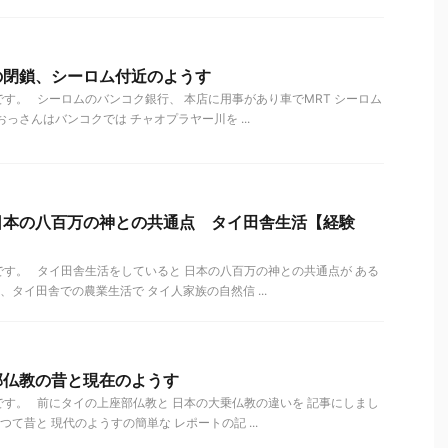
の閉鎖、シーロム付近のようす
す。 シーロムのバンコク銀行、 本店に用事があり車でMRT シーロム
っさんはバンコクでは チャオプラヤー川を ...
日本の八百万の神との共通点 タイ田舎生活【経験
す。 タイ田舎生活をしていると 日本の八百万の神との共通点が ある
タイ田舎での農業生活で タイ人家族の自然信 ...
部仏教の昔と現在のようす
す。 前にタイの上座部仏教と 日本の大乗仏教の違いを 記事にしまし
て昔と 現代のようすの簡単な レポートの記 ...