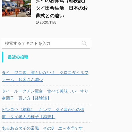
タイのお葬式【経験談】
タイ田舎生活 日本のお
葬式との違い
2020/11/8
最近の投稿
タイ ワニ園 誰もいない！ クロコダイルフ
ァーム お客さん減少
タイ ルークチン屋台 食べて美味しい すり
身団子 買い方【経験談】
ビンロウ（檳榔） キンマ タイ昔からの習
慣 タイ老人の様子【感想】
あるあるタイの常識 その8 エ～本当です