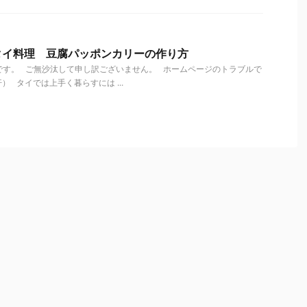
タイ料理 豆腐パッポンカリーの作り方
です。 ご無沙汰して申し訳ございません。 ホームページのトラブルで
 タイでは上手く暮らすには ...