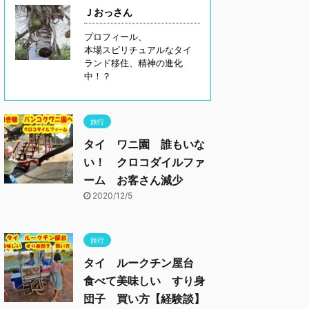
Ｊおっさん
プロフィール、
本場スピリチュアルなタイ
ランド移住、精神の進化
中！？
旅行
タイ ワニ園 誰もいな
い！ クロコダイルファ
ーム お客さん減少
2020/12/5
旅行
タイ ルークチン屋台
食べて美味しい すり身
団子 買い方【経験談】