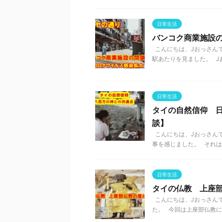
日常生活
バンコク商業施設
こんにちは、Jおっさんで
駅あたりを見ました。 Jお
日常生活
タイの自然信仰 
談】
こんにちは、Jおっさんで
事を感じました。 それは、
日常生活
タイの仏教 上座
こんにちは、Jおっさんで
た。 今回は上座部仏教につ