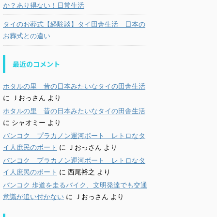
か？あり得ない！日常生活
タイのお葬式【経験談】タイ田舎生活 日本の
お葬式との違い
最近のコメント
ホタルの里 昔の日本みたいなタイの田舎生活
に
Ｊおっさん
より
ホタルの里 昔の日本みたいなタイの田舎生活
に
シャオミー
より
バンコク プラカノン運河ボート レトロなタ
イ人庶民のボート
に
Ｊおっさん
より
バンコク プラカノン運河ボート レトロなタ
イ人庶民のボート
に
西尾裕之
より
バンコク 歩道を走るバイク、文明発達でも交通
意識が追い付かない
に
Ｊおっさん
より