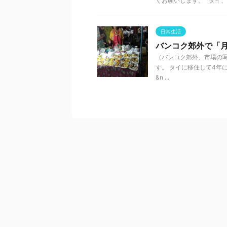
くお願いします。 タイ、バ
日常生活
バンコク郊外で「
（バンコク郊外、市場の写
す。 タイに移住して4年
&n ...