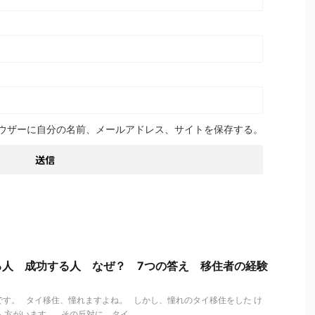
ウザーに自分の名前、メールアドレス、サイトを保存する。
る人 成功する人 なぜ？ 7つの答え 移住者の経験
す。 タイ移住、憧れますよね。 しかし、憧れのタイ移住をした け
方がいます。 その反対に、タイ ...