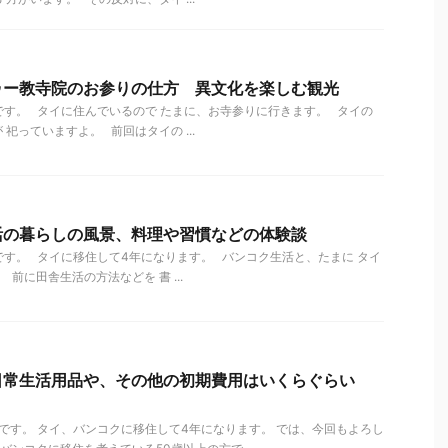
ゥー教寺院のお参りの仕方 異文化を楽しむ観光
す。 タイに住んでいるので たまに、お寺参りに行きます。 タイの
祀っていますよ。 前回はタイの ...
活の暮らしの風景、料理や習慣などの体験談
す。 タイに移住して4年になります。 バンコク生活と、たまに タイ
前に田舎生活の方法などを 書 ...
日常生活用品や、その他の初期費用はいくらぐらい
す。 タイ、バンコクに移住して4年になります。 では、今回もよろし