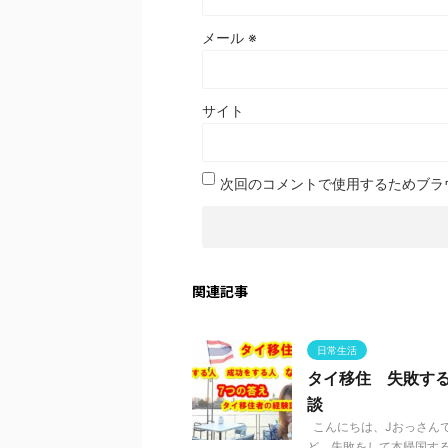
メール
※
サイト
次回のコメントで使用するためブラ
関連記事
日常生活
タイ移住 失敗す
談
こんにちは、Jおっさんで
ど、失敗をして本帰国する 