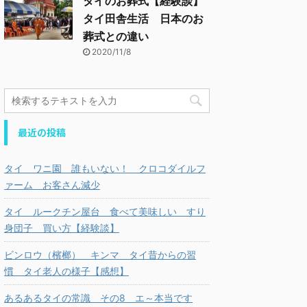
タイのお葬式【経験談】
タイ田舎生活 日本のお
葬式との違い
2020/11/8
最近の投稿
タイ ワニ園 誰もいない！ クロコダイルフ
ァーム お客さん減少
タイ ルークチン屋台 食べて美味しい すり
身団子 買い方【経験談】
ビンロウ（檳榔） キンマ タイ昔からの習
慣 タイ老人の様子【感想】
あるあるタイの常識 その8 エ～本当です