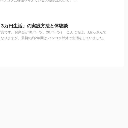
ンコクに移住を考えている50歳以上の方で、 ...
月3万円生活」の実践方法と体験談
真です。お弁当が10バーツ、20バーツ） こんにちは、Jおっさんで
になりますが、最初の約2年間は バンコク郊外で生活をしていました。