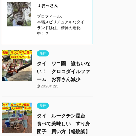
Ｊおっさん
プロフィール、
本場スピリチュアルなタイ
ランド移住、精神の進化
中！？
旅行
タイ ワニ園 誰もいな
い！ クロコダイルファ
ーム お客さん減少
2020/12/5
旅行
タイ ルークチン屋台
食べて美味しい すり身
団子 買い方【経験談】