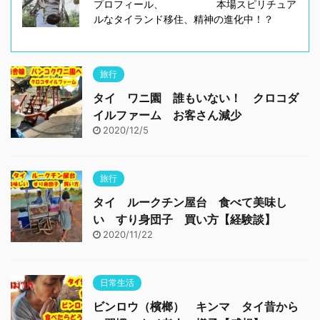
プロフィール、 本場スピリチュア
ルなタイランド移住、精神の進化中！？
旅行
タイ ワニ園 誰もいない！ クロコダ
イルファーム お客さん減少
2020/12/5
旅行
タイ ルークチン屋台 食べて美味し
い すり身団子 買い方【経験談】
2020/11/22
日常生活
ビンロウ（檳榔） キンマ タイ昔から