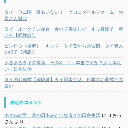
タイ ワニ園 誰もいない！ クロコダイルファーム お
客さん減少
タイ ルークチン屋台 食べて美味しい すり身団子 買
い方【経験談】
ビンロウ（檳榔） キンマ タイ昔からの習慣 タイ老人
の様子【感想】
あるあるタイの常識 その8 エ～本当ですか？あり得な
い！日常生活
タイのお葬式【経験談】タイ田舎生活 日本のお葬式との
違い
最近のコメント
ホタルの里 昔の日本みたいなタイの田舎生活
に
Ｊおっ
さん
より